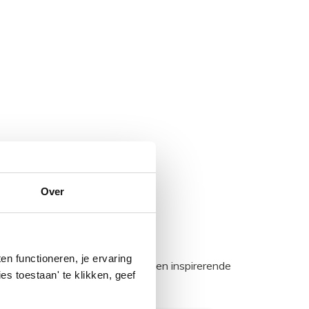
Over
n functioneren, je ervaring
egadumpnl. Samen bouwen we een inspirerende
es toestaan' te klikken, geef