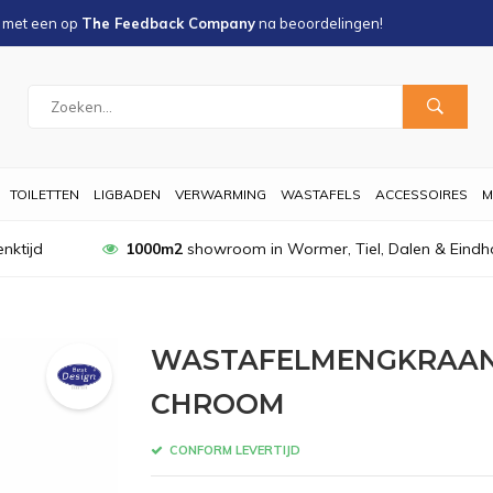
s met een
op
The Feedback Company
na
beoordelingen!
TOILETTEN
LIGBADEN
VERWARMING
WASTAFELS
ACCESSOIRES
M
nktijd
1000m2
showroom in Wormer, Tiel, Dalen & Eindh
m
WASTAFELMENGKRAAN 
CHROOM
CONFORM LEVERTIJD