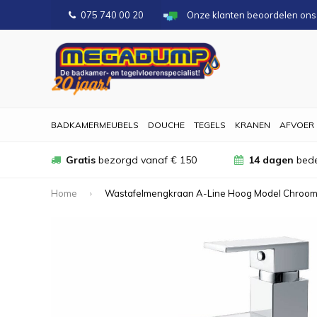
075 740 00 20
Onze klanten beoordelen on
BADKAMERMEUBELS
DOUCHE
TEGELS
KRANEN
AFVOER
Gratis
bezorgd vanaf € 150
14 dagen
bede
Home
Wastafelmengkraan A-Line Hoog Model Chroo