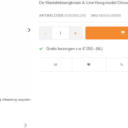
De Wastafelmengkraan A-Line Hoog model Chroom 
ARTIKELCODE
ADB3801243
SKU
MEGA105590
-
+
Gratis bezorgen v.a. € 150,- (NL)
Afbeelding vergroten