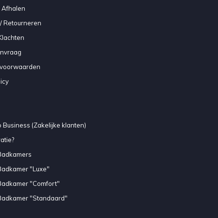
 Afhalen
/ Retourneren
Klachten
anvraag
voorwaarden
icy
 Business (Zakelijke klanten)
atie?
Badkamers
Badkamer "Luxe"
Badkamer "Comfort"
Badkamer "Standaard"