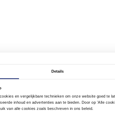
Details
#mijndroombadkamer
p
okies en vergelijkbare technieken om onze website goed te late
ouw badkamer op Instagram met #mijndroombadkamer en tag @m
seerde inhoud en advertenties aan te bieden. Door op 'Alle cooki
omgeving vol met unieke badkamerstijlen. Doe je mee?
uik van alle cookies zoals beschreven in ons beleid.