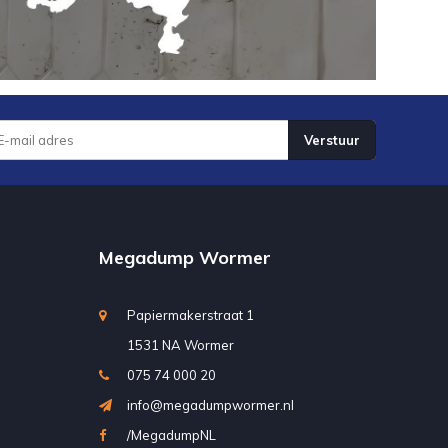
Verstuur
Megadump Wormer
Papiermakerstraat 1
1531 NA Wormer
075 74 000 20
info@megadumpwormer.nl
/MegadumpNL