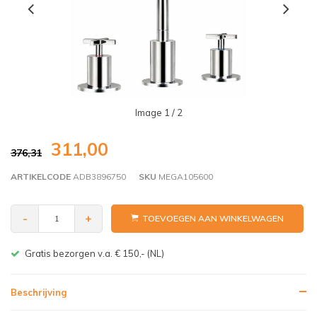
Image
1
/ 2
311,00
376,31
ARTIKELCODE
ADB3896750
SKU
MEGA105600
-
+
TOEVOEGEN AAN WINKELWAGEN
Gratis bezorgen v.a. € 150,- (NL)
Beschrijving