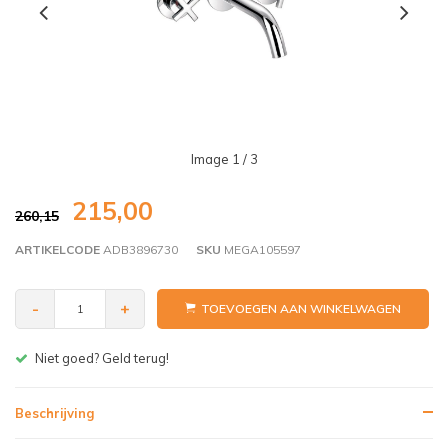
Image
1
/ 3
215,00
260,15
ARTIKELCODE
ADB3896730
SKU
MEGA105597
-
+
TOEVOEGEN AAN WINKELWAGEN
Gratis bezorgen v.a. € 150,- (NL)
Beschrijving