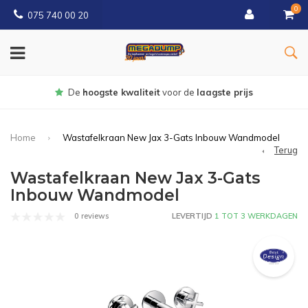
0
075 740 00 20
Gratis
bezorgd vanaf € 150
Home
Wastafelkraan New Jax 3-Gats Inbouw Wandmodel
Terug
Wastafelkraan New Jax 3-Gats
Inbouw Wandmodel
0 reviews
LEVERTIJD
1 TOT 3 WERKDAGEN