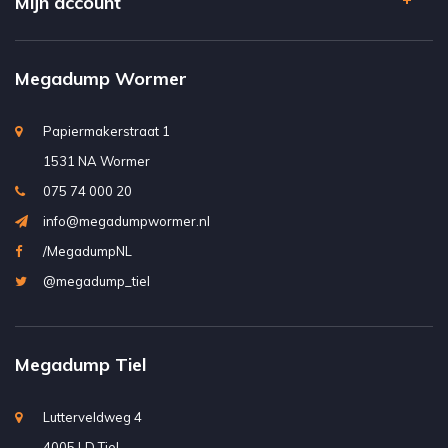
Mijn account
Megadump Wormer
Papiermakerstraat 1
1531 NA Wormer
075 74 000 20
info@megadumpwormer.nl
/MegadumpNL
@megadump_tiel
Megadump Tiel
Lutterveldweg 4
4005 LD Tiel