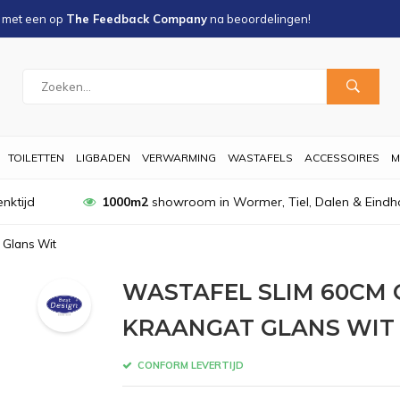
s met een
op
The Feedback Company
na
beoordelingen!
TOILETTEN
LIGBADEN
VERWARMING
WASTAFELS
ACCESSOIRES
M
nktijd
1000m2
showroom in Wormer, Tiel, Dalen & Eindh
 Glans Wit
WASTAFEL SLIM 60CM 
KRAANGAT GLANS WIT
CONFORM LEVERTIJD