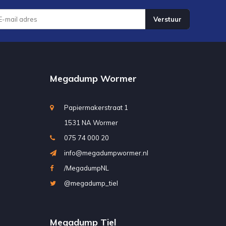
Verstuur
Megadump Wormer
Papiermakerstraat 1
1531 NA Wormer
075 74 000 20
info@megadumpwormer.nl
/MegadumpNL
@megadump_tiel
Megadump Tiel