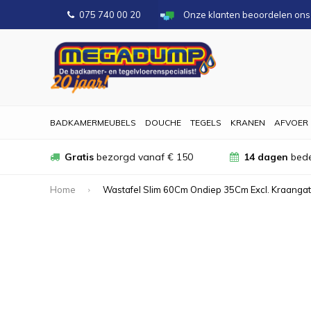
075 740 00 20
Onze klanten beoordelen on
BADKAMERMEUBELS
DOUCHE
TEGELS
KRANEN
AFVOER
Gratis
bezorgd vanaf € 150
14 dagen
bede
Home
Wastafel Slim 60Cm Ondiep 35Cm Excl. Kraangat