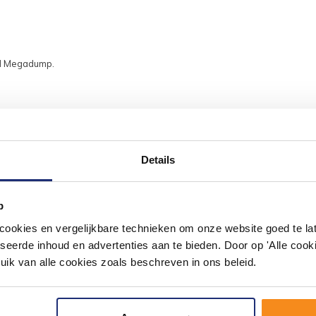
kel Megadump.
Details
#mijndroombadkamer
ouw badkamer op Instagram met #mijndroombadkamer en tag @m
p
omgeving vol met unieke badkamerstijlen. Doe je mee?
okies en vergelijkbare technieken om onze website goed te late
seerde inhoud en advertenties aan te bieden. Door op 'Alle cooki
uik van alle cookies zoals beschreven in ons beleid.