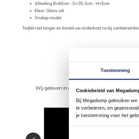
Afmeting B=60cm - D=35,3cm - H=5cm
Kleur: Glans wit
Ondiep model
Twijfel niet langer en bestel uw onderkast nu bij sanitairwin
Toestemming
Wij geloven in de kracht van delen. Deel j
Cookiebeleid van Megadum
Bij Megadump gebruiken we co
te verbeteren, en gepersonali
je toestemming voor het gebr