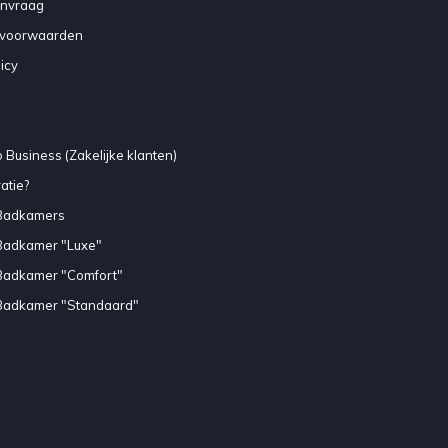
anvraag
voorwaarden
icy
 Business (Zakelijke klanten)
atie?
Badkamers
Badkamer "Luxe"
Badkamer "Comfort"
Badkamer "Standaard"