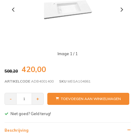
Image
1
/ 1
420,00
508,20
ARTIKELCODE
ADB4001400
SKU
MEGA104861
-
+
TOEVOEGEN AAN WINKELWAGEN
Gratis bezorgen v.a. € 150,- (NL)
Beschrijving