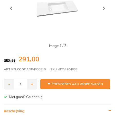
Image
1
/ 2
291,00
352,11
ARTIKELCODE
ADB4000810
SKU
MEGA104858
-
+
TOEVOEGEN AAN WINKELWAGEN
Gratis bezorgen v.a. € 150,- (NL)
Beschrijving