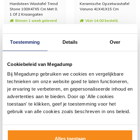
Hardsteen Wastafel Trend
Keramische Opzetwastafel
Stone 100X47X5 Cm Met 0,
Varuna 41X41X15 Cm
1 Of 2 Kraangaten
Binnen 1 week geleverd
Vóór 14:00 besteld,
volgende werkdag in huis
711,48
113,74
588,00
94,00
Toestemming
Details
Over
Meer info
Meer info
Cookiebeleid van Megadump
Bij Megadump gebruiken we cookies en vergelijkbare
technieken om onze website goed te laten functioneren,
je ervaring te verbeteren, en gepersonaliseerde inhoud en
advertenties aan te bieden. Door op 'Alle cookies
toestaan' te klikken, geef je toestemming voor het
gebruik van alle cookies zoals beschreven in ons beleid.
Alles toestaan
Keramische Opzetwastafel