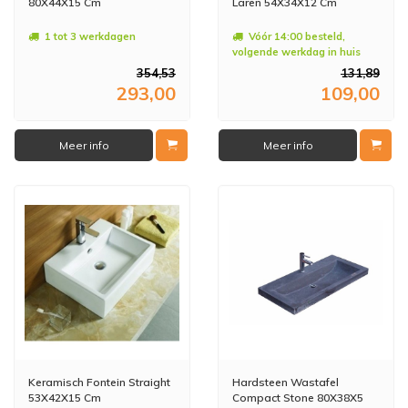
80X44X15 Cm
Laren 54X34X12 Cm
1 tot 3 werkdagen
Vóór 14:00 besteld,
volgende werkdag in huis
354,53
131,89
293,00
109,00
Meer info
Meer info
Keramisch Fontein Straight
Hardsteen Wastafel
53X42X15 Cm
Compact Stone 80X38X5