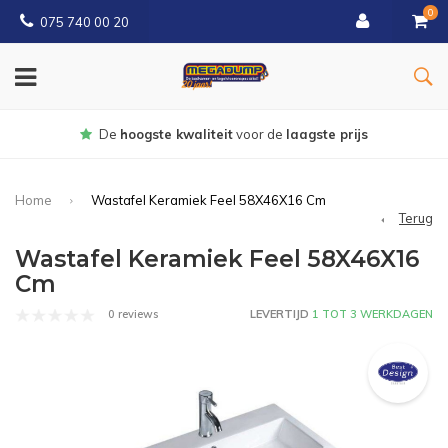
0
075 740 00 20
Gratis
bezorgd vanaf € 150
Home
Wastafel Keramiek Feel 58X46X16 Cm
Terug
Wastafel Keramiek Feel 58X46X16
Cm
0 reviews
LEVERTIJD
1 TOT 3 WERKDAGEN