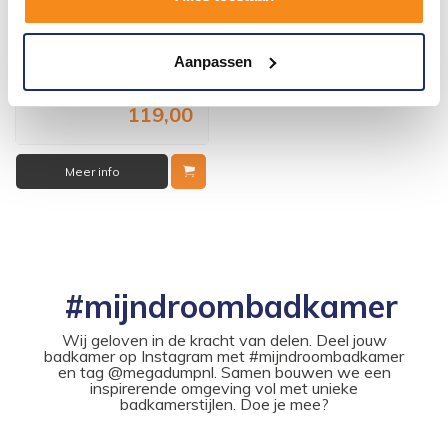
Laren 65X39,5X13,5 Cm
Vóór 14:00 besteld,
Aanpassen
volgende werkdag in huis
143,99
119,00
Meer info
#mijndroombadkamer
Wij geloven in de kracht van delen. Deel jouw
badkamer op Instagram met #mijndroombadkamer
en tag @megadumpnl. Samen bouwen we een
inspirerende omgeving vol met unieke
badkamerstijlen. Doe je mee?