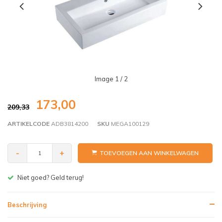
Image
1
/ 2
173,00
209,33
ARTIKELCODE
ADB3814200
SKU
MEGA100129
-
+
TOEVOEGEN AAN WINKELWAGEN
Gratis bezorgen v.a. € 150,- (NL)
Beschrijving