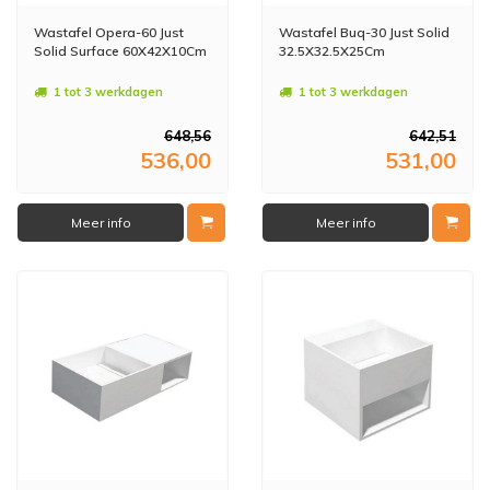
Wastafel Opera-60 Just
Wastafel Buq-30 Just Solid
Solid Surface 60X42X10Cm
32.5X32.5X25Cm
1 tot 3 werkdagen
1 tot 3 werkdagen
648,56
642,51
536,00
531,00
Meer info
Meer info