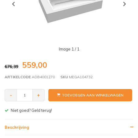
Image
1
/ 1
559,00
676,39
ARTIKELCODE
ADB4001270
SKU
MEGA104732
-
+
TOEVOEGEN AAN WINKELWAGEN
Gratis bezorgen v.a. € 150,- (NL)
Beschrijving