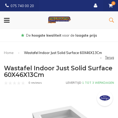
0
075 740 00 20
Gratis
bezorgd vanaf € 150
Home
Wastafel Indoor Just Solid Surface 60X46X13Cm
Terug
Wastafel Indoor Just Solid Surface
60X46X13Cm
0 reviews
LEVERTIJD
1 TOT 3 WERKDAGEN