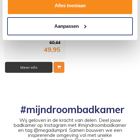
Alles toestaan
Rvs Tegelrooster Tbv
Douchegoot 100X7
Aanpassen
Vóór 14:00 besteld,
volgende werkdag in huis
60,44
49,95
Meer info
#mijndroombadkamer
Wij geloven in de kracht van delen. Deel jouw
badkamer op Instagram met #mijndroombadkamer
en tag @megadumpnl. Samen bouwen we een
inspirerende omgeving vol met unieke
badkamerstijlen. Doe je mee?