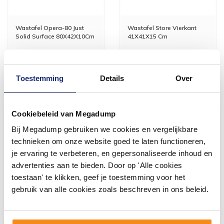
Wastafel Opera-80 Just
Wastafel Store Vierkant
Solid Surface 80X42X10Cm
41X41X15 Cm
1 tot 3 werkdagen
1 tot 3 werkdagen
711,48
131,89
Toestemming
Details
Over
588,00
109,00
Cookiebeleid van Megadump
Meer info
Meer info
Bij Megadump gebruiken we cookies en vergelijkbare
technieken om onze website goed te laten functioneren,
je ervaring te verbeteren, en gepersonaliseerde inhoud en
advertenties aan te bieden. Door op 'Alle cookies
toestaan' te klikken, geef je toestemming voor het
gebruik van alle cookies zoals beschreven in ons beleid.