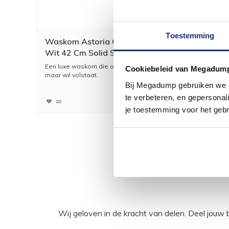
Toestemming
Waskom Astoria Opbouw Glans
Merbau
Wit 42 Cm Solid Surface
P/M²
Een luxe waskom die op elke plek waar u
Merbau V
Cookiebeleid van Megadum
maar wil volstaat.
Bij Megadump gebruiken we co
438,02
362,00
te verbeteren, en gepersonali
je toestemming voor het gebr
Wij geloven in de kracht van delen. Deel j