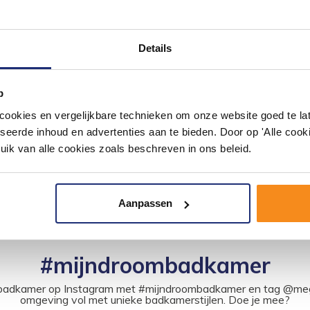
Details
 Viejo 23,3X120, Mat
Wastafel Begee Rechtho
Zonder Overloop
62X32,5X11Cm
iejo 23,3x120, Mat P/M²
Een mooie wastafel die perfect i
p
uw badkamer.
okies en vergelijkbare technieken om onze website goed te late
54,14
44,74
1
seerde inhoud en advertenties aan te bieden. Door op 'Alle cooki
uik van alle cookies zoals beschreven in ons beleid.
Aanpassen
#mijndroombadkamer
ouw badkamer op Instagram met #mijndroombadkamer en tag @m
omgeving vol met unieke badkamerstijlen. Doe je mee?