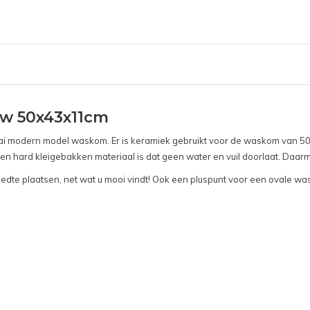
w 50x43x11cm
odern model waskom. Er is keramiek gebruikt voor de waskom van 50 cm
ard kleigebakken materiaal is dat geen water en vuil doorlaat. Daarmee
eedte plaatsen, net wat u mooi vindt! Ook een pluspunt voor een ovale w