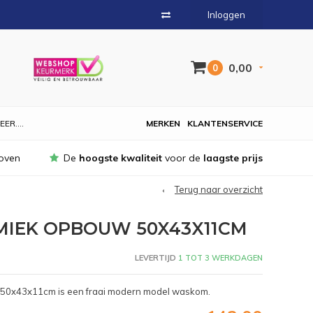
Inloggen
0,00
0
EER....
MERKEN
KLANTENSERVICE
oven
De
hoogste kwaliteit
voor de
laagste prijs
Terug naar overzicht
IEK OPBOUW 50X43X11CM
LEVERTIJD
1 TOT 3 WERKDAGEN
50x43x11cm is een fraai modern model waskom.