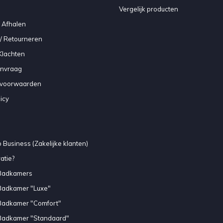
Vergelijk producten
 Afhalen
/ Retourneren
Klachten
anvraag
voorwaarden
icy
 Business (Zakelijke klanten)
atie?
Badkamers
Badkamer "Luxe"
Badkamer "Comfort"
Badkamer "Standaard"