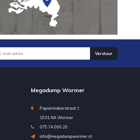
Verstuur
Megadump Wormer
Papiermakerstraat 1
1531 NA Wormer
075 74 000 20
info@megadumpwormer.nl