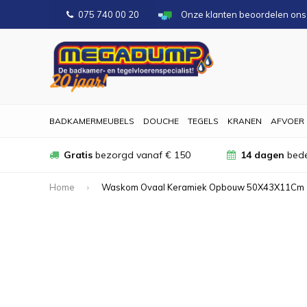
075 740 00 20
Onze klanten beoordelen on
BADKAMERMEUBELS
DOUCHE
TEGELS
KRANEN
AFVOER
Gratis
bezorgd vanaf € 150
14 dagen
bede
Home
Waskom Ovaal Keramiek Opbouw 50X43X11Cm