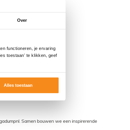
Over
ek
s voor
n functioneren, je ervaring
203,16
67,90
es toestaan' te klikken, geef
Alles toestaan
egadumpnl. Samen bouwen we een inspirerende