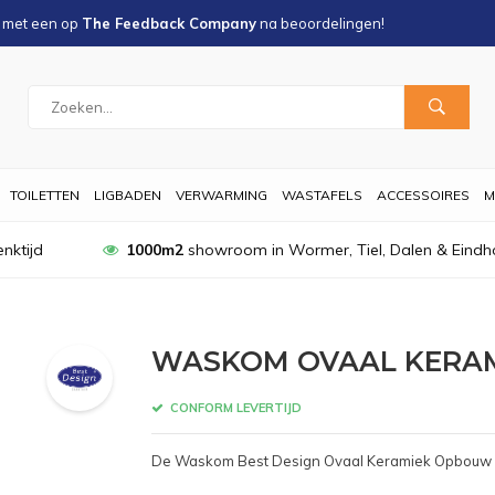
s met een
op
The Feedback Company
na
beoordelingen!
TOILETTEN
LIGBADEN
VERWARMING
WASTAFELS
ACCESSOIRES
M
nktijd
1000m2
showroom in Wormer, Tiel, Dalen & Eindh
WASKOM OVAAL KERAM
CONFORM LEVERTIJD
De Waskom Best Design Ovaal Keramiek Opbouw 