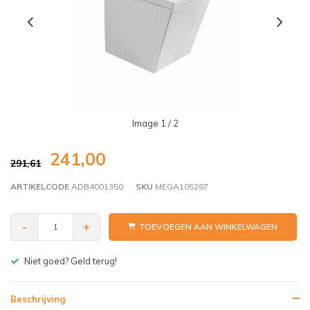
Image
1
/ 2
241,00
291,61
ARTIKELCODE
ADB4001350
SKU
MEGA105287
-
+
TOEVOEGEN AAN WINKELWAGEN
Gratis bezorgen v.a. € 150,- (NL)
Beschrijving