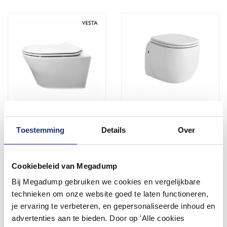
Hangtoilet Vesta Diepspoel
Wandcloset Quali One-
Toestemming
Details
Over
Wit (Incl. Flatline Zitting)
Pack Inclusief Zitting 50 Cm
Vóór 14:00 besteld,
1 tot 3 werkdagen
volgende werkdag in huis
Cookiebeleid van Megadump
373,89
258,94
309,00
214,00
Bij Megadump gebruiken we cookies en vergelijkbare
technieken om onze website goed te laten functioneren,
je ervaring te verbeteren, en gepersonaliseerde inhoud en
Meer info
Meer info
advertenties aan te bieden. Door op 'Alle cookies