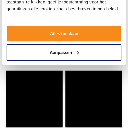
toestaan' te klikken, geef je toestemming voor het
gebruik van alle cookies zoals beschreven in ons beleid.
#mijndroombadkamer
Alles toestaan
Wij geloven in de kracht van delen. Deel jouw
badkamer op Instagram met #mijndroombadkamer
en tag @megadumpnl. Samen bouwen we een
inspirerende omgeving vol met unieke
Aanpassen
badkamerstijlen. Doe je mee?