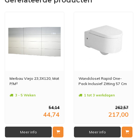
Gerelateerde producten
Merbau Viejo 23,3X120, Mat
Wandcloset Rapid One-
P/M²
Pack Inclusief Zitting 57 Cm
3 - 5 Weken
1 tot 3 werkdagen
54,14
262,57
44,74
217,00
Meer info
Meer info