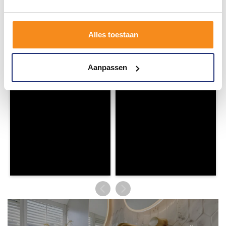
#mijndroombadkamer
Wij geloven in de kracht van delen. Deel jouw
badkamer op Instagram met #mijndroombadkamer
en tag @megadumpnl. Samen bouwen we een
Alles toestaan
inspirerende omgeving vol met unieke
badkamerstijlen. Doe je mee?
Aanpassen