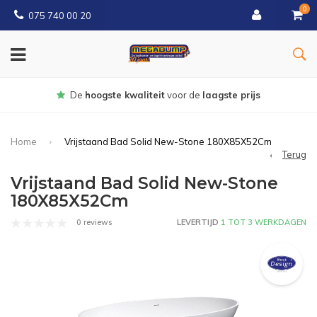
0
075 740 00 20
Gratis
bezorgd vanaf € 150
Home
Vrijstaand Bad Solid New-Stone 180X85X52Cm
Terug
Vrijstaand Bad Solid New-Stone
180X85X52Cm
0 reviews
LEVERTIJD
1 TOT 3 WERKDAGEN