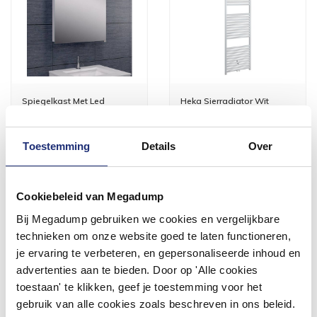
Spiegelkast Met Led
Heka Sierradiator Wit
Verlichting 60X60
1817X450 Midden/Onder
Aluminium
Aansluiting
Vóór 14:00 besteld,
Vóór 14:00 besteld,
Toestemming
Details
Over
volgende werkdag in huis
volgende werkdag in huis
532,40
204,49
440,00
169,00
Cookiebeleid van Megadump
Bij Megadump gebruiken we cookies en vergelijkbare
Meer info
Meer info
technieken om onze website goed te laten functioneren,
je ervaring te verbeteren, en gepersonaliseerde inhoud en
advertenties aan te bieden. Door op 'Alle cookies
toestaan' te klikken, geef je toestemming voor het
gebruik van alle cookies zoals beschreven in ons beleid.