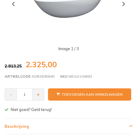
Image
1
/ 3
2.325,00
2.813,25
ARTIKELCODE
ADB3845640
SKU
MEGA104683
-
+
TOEVOEGEN AAN WINKELWAGEN
Gratis bezorgen v.a. € 150,- (NL)
Beschrijving