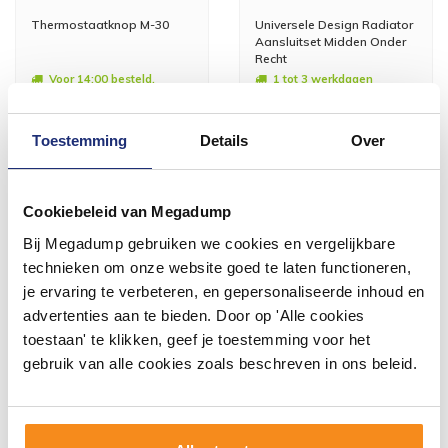
Thermostaatknop M-30
Universele Design Radiator
Aansluitset Midden Onder
Recht
Voor 14:00 besteld,
1 tot 3 werkdagen
volgende (werk)dag in huis
27,77
89,54
22,95
74,00
Toestemming
Details
Over
Meer info
Meer info
Cookiebeleid van Megadump
Bij Megadump gebruiken we cookies en vergelijkbare
technieken om onze website goed te laten functioneren,
je ervaring te verbeteren, en gepersonaliseerde inhoud en
advertenties aan te bieden. Door op 'Alle cookies
toestaan' te klikken, geef je toestemming voor het
gebruik van alle cookies zoals beschreven in ons beleid.