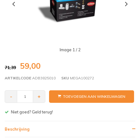
Image
1
/ 2
59,00
71,39
ARTIKELCODE
ADB3825010
SKU
MEGA100272
-
+
TOEVOEGEN AAN WINKELWAGEN
Gratis bezorgen v.a. € 150,- (NL)
Beschrijving