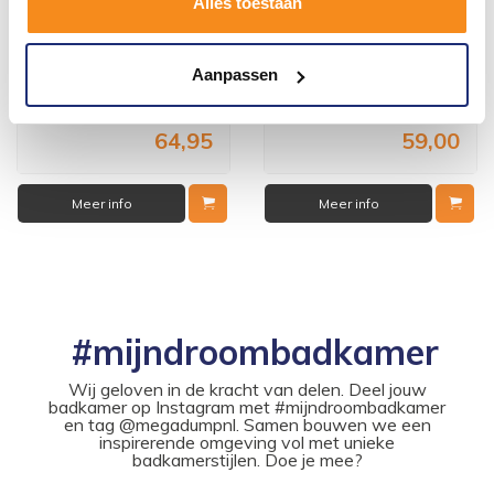
Alles toestaan
Universele Design Radiator
Universele Design Radiator
Aansluitset Axiaal (Haaks
Aansluitset Haaks
Verkeerd)
Voor 14:00 besteld,
1 tot 3 werkdagen
Aanpassen
volgende (werk)dag in huis
78,59
71,39
64,95
59,00
Meer info
Meer info
#mijndroombadkamer
Wij geloven in de kracht van delen. Deel jouw
badkamer op Instagram met #mijndroombadkamer
en tag @megadumpnl. Samen bouwen we een
inspirerende omgeving vol met unieke
badkamerstijlen. Doe je mee?