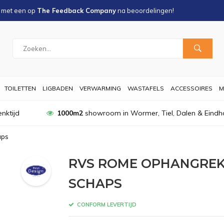
s met een
op
The Feedback Company
na
beoordelingen!
TOILETTEN
LIGBADEN
VERWARMING
WASTAFELS
ACCESSOIRES
M
nktijd
1000m2
showroom in Wormer, Tiel, Dalen & Eindh
aps
RVS ROME OPHANGREK
SCHAPS
CONFORM LEVERTIJD