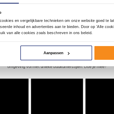
88,00
p
okies en vergelijkbare technieken om onze website goed te late
seerde inhoud en advertenties aan te bieden. Door op 'Alle cooki
uik van alle cookies zoals beschreven in ons beleid.
#mijndroombadkamer
Aanpassen
ouw badkamer op Instagram met #mijndroombadkamer en tag @m
omgeving vol met unieke badkamerstijlen. Doe je mee?