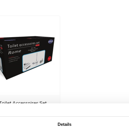
oilet Accessoires Set
et accessoires setStijlvolle
cessoires set...
Details
106,48