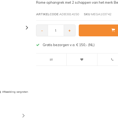
Rome ophangrek met 2 schappen van het merk Best 
ARTIKELCODE
ADB3814150
SKU
MEGA103742
-
+
Gratis bezorgen v.a. € 150,- (NL)
Afbeelding vergroten