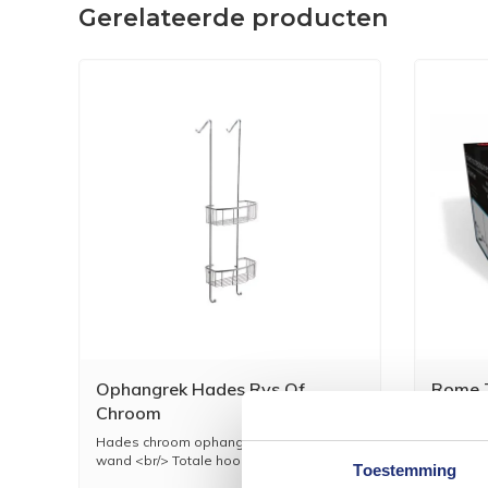
Gerelateerde producten
Ophangrek Hades Rvs Of
Rome T
Chroom
Hades chroom ophangrek t.b.v. glazen
Rome toil
wand <br/> Totale hoogt...
toilet ac
Toestemming
113,68