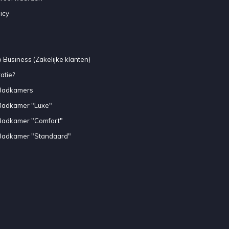
icy
 Business (Zakelijke klanten)
atie?
Badkamers
Badkamer "Luxe"
Badkamer "Comfort"
Badkamer "Standaard"