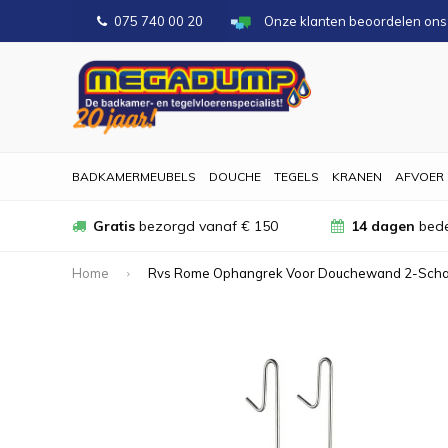
075 740 00 20
Onze klanten beoordelen on
BADKAMERMEUBELS
DOUCHE
TEGELS
KRANEN
AFVOER
Gratis
bezorgd vanaf € 150
14 dagen
bede
Home
Rvs Rome Ophangrek Voor Douchewand 2-Sch