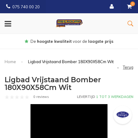
0
075 740 00 20
Gratis
bezorgd vanaf € 150
Home
Ligbad Vrijstaand Bomber 180X90X58Cm Wit
Terug
Ligbad Vrijstaand Bomber
180X90X58Cm Wit
0 reviews
LEVERTIJD
1 TOT 3 WERKDAGEN