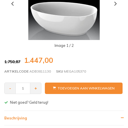
Image
1
/ 2
1.447,00
1.750,87
ARTIKELCODE
ADB3811130
SKU
MEGA105370
-
+
TOEVOEGEN AAN WINKELWAGEN
Gratis bezorgen v.a. € 150,- (NL)
Beschrijving