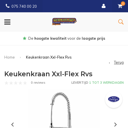
0
075 740 00 20
oogste kwaliteit
voor de
laagste prijs
Home
Keukenkraan Xxl-Flex Rvs
Terug
Keukenkraan Xxl-Flex Rvs
0 reviews
LEVERTIJD
1 TOT 3 WERKDAGEN