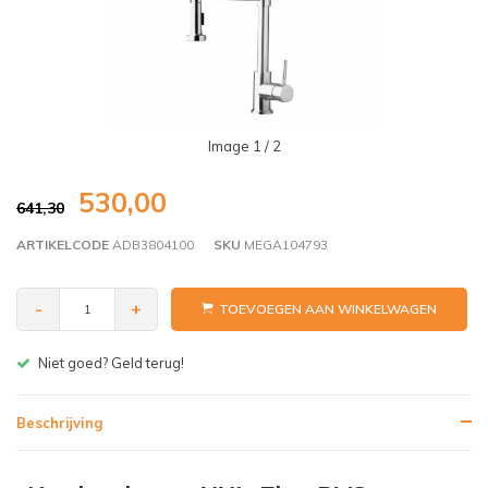
Image
1
/ 2
530,00
641,30
ARTIKELCODE
ADB3804100
SKU
MEGA104793
-
+
TOEVOEGEN AAN WINKELWAGEN
 goed? Geld terug!
Gratis be
Beschrijving