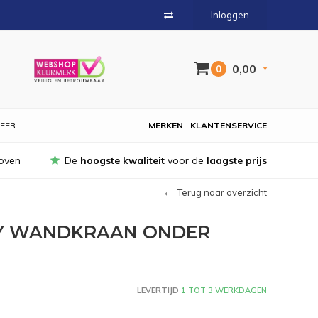
Inloggen
0,00
0
EER....
MERKEN
KLANTENSERVICE
oven
De
hoogste kwaliteit
voor de
laagste prijs
Terug naar overzicht
TY WANDKRAAN ONDER
LEVERTIJD
1 TOT 3 WERKDAGEN