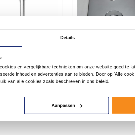
Details
p
angset Newjax Staaf
Afbouwdeel Verlengset 
ouche
Douchethermostaat 8Mm
okies en vergelijkbare technieken om onze website goed te late
e glijstang set voor in uw
Perfecte oplossing wanneer het
seerde inhoud en advertenties aan te bieden. Door op 'Alle cooki
r.
inbouwgedeelte van de inbouwd.
uik van alle cookies zoals beschreven in ons beleid.
182,71
151,00
Aanpassen