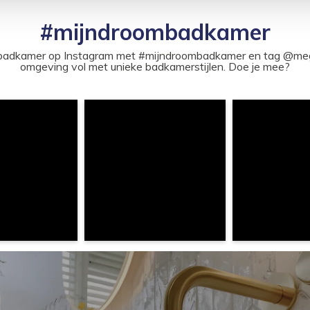
#mijndroombadkamer
ouw badkamer op Instagram met #mijndroombadkamer en tag @m
omgeving vol met unieke badkamerstijlen. Doe je mee?