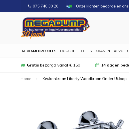
075 740 00 20
Onze klanten beoordelen on
BADKAMERMEUBELS
DOUCHE
TEGELS
KRANEN
AFVOER
Gratis
bezorgd vanaf € 150
14 dagen
bede
Home
Keukenkraan Liberty Wandkraan Onder Uitloop