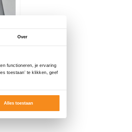
Over
2-Knops
n functioneren, je ervaring
es toestaan' te klikken, geef
..
118,58
98,00
Alles toestaan