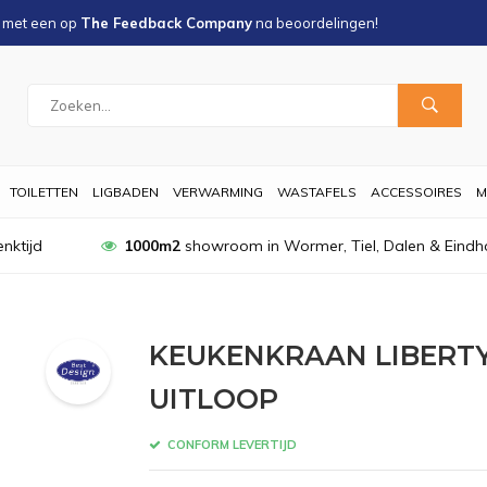
s met een
op
The Feedback Company
na
beoordelingen!
TOILETTEN
LIGBADEN
VERWARMING
WASTAFELS
ACCESSOIRES
M
nktijd
1000m2
showroom in Wormer, Tiel, Dalen & Eindh
KEUKENKRAAN LIBER
UITLOOP
CONFORM LEVERTIJD