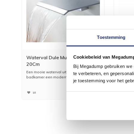
Toestemming
Cookiebeleid van Megadum
Waterval Dule Muuruitloop
Glijst
20Cm
Handd
Bij Megadump gebruiken we co
Een mooie waterval uitloop die uw
Een mooi
te verbeteren, en gepersonali
badkamer een moderne uitst...
badkame
je toestemming voor het gebr
408,98
338,00