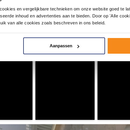
okies en vergelijkbare technieken om onze website goed te late
seerde inhoud en advertenties aan te bieden. Door op 'Alle cooki
uik van alle cookies zoals beschreven in ons beleid.
#mijndroombadkamer
ouw badkamer op Instagram met #mijndroombadkamer en tag @m
Aanpassen
omgeving vol met unieke badkamerstijlen. Doe je mee?