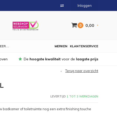
Inloggen
0,00
0
EER....
MERKEN
KLANTENSERVICE
oven
De
hoogste kwaliteit
voor de
laagste prijs
Terug naar overzicht
L
LEVERTIJD
1 TOT 3 WERKDAGEN
uw badkamer of toiletruimte nog een extra finishing touche