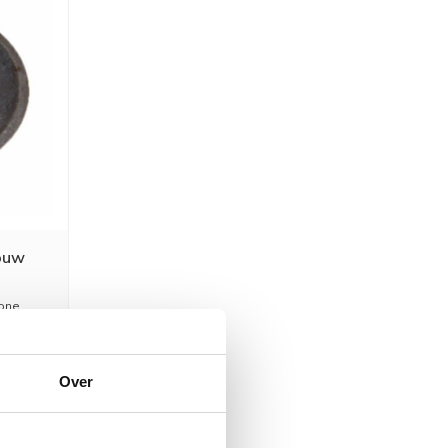
ouw
one
263,78
18,00
Over