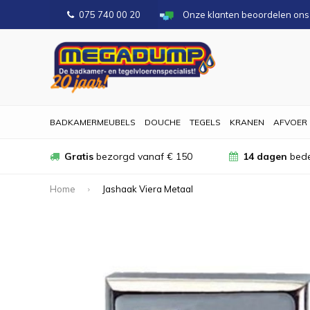
075 740 00 20
Onze klanten beoordelen on
BADKAMERMEUBELS
DOUCHE
TEGELS
KRANEN
AFVOER
Gratis
bezorgd vanaf € 150
14 dagen
bede
Home
Jashaak Viera Metaal