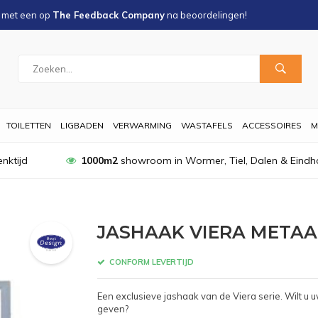
s met een
op
The Feedback Company
na
beoordelingen!
TOILETTEN
LIGBADEN
VERWARMING
WASTAFELS
ACCESSOIRES
M
nktijd
1000m2
showroom in Wormer, Tiel, Dalen & Eindh
JASHAAK VIERA METAA
CONFORM LEVERTIJD
Een exclusieve jashaak van de Viera serie. Wilt u 
geven?