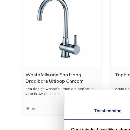
Wastafelkraan Son Hoog
Topbl
Draaibare Uitloop Chroom
Een design wastafelkraan die perfect is
Aqua Spl
voor in uw keuken, t...
geschikt 
128,26
106,00
Toestemming
Cookiebeleid van Megadum