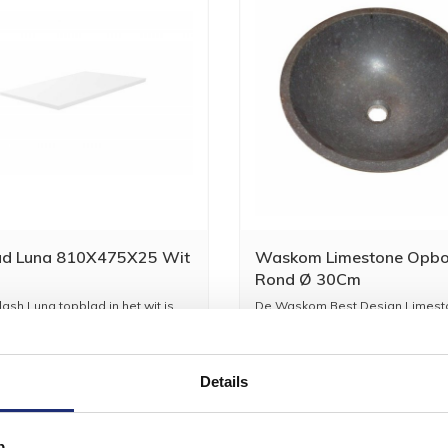
ad Luna 810X475X25 Wit
Waskom Limestone Opb
Rond Ø 30Cm
ash Luna topblad in het wit is
De Waskom Best Design Limest
voor een Lun...
Opbouw Rond Ø 30cm is een p...
151,25
125,00
2
Details
p