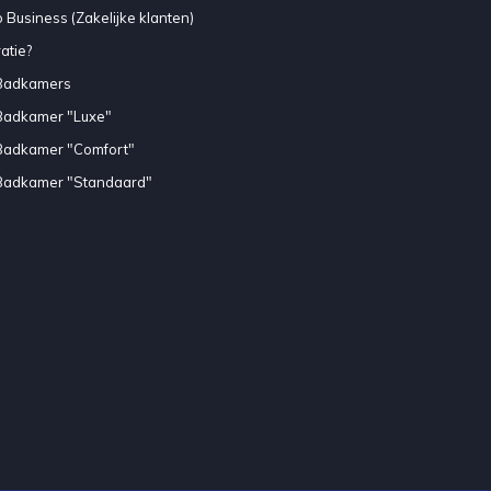
 Business (Zakelijke klanten)
atie?
Badkamers
Badkamer "Luxe"
Badkamer "Comfort"
Badkamer "Standaard"