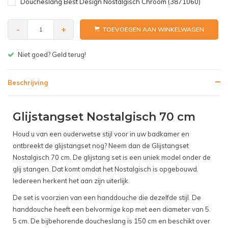
Doucheslang Best Design Nostalgisch Chroom (3871060)
-
+
TOEVOEGEN AAN WINKELWAGEN
Gratis bezorgen v.a. € 150,- (NL)
Beschrijving
Glijstangset Nostalgisch 70 cm
Houd u van een ouderwetse stijl voor in uw badkamer en
ontbreekt de glijstangset nog? Neem dan de Glijstangset
Nostalgisch 70 cm. De glijstang set is een uniek model onder de
glij stangen. Dat komt omdat het Nostalgisch is opgebouwd.
Iedereen herkent het aan zijn uiterlijk.
De set is voorzien van een handdouche die dezelfde stijl. De
handdouche heeft een belvormige kop met een diameter van 5.
5 cm. De bijbehorende doucheslang is 150 cm en beschikt over