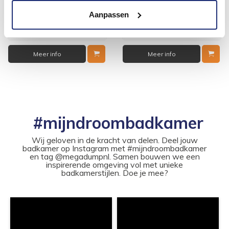
volgende werkdag in huis
volgende werkdag in huis
217,20
238,98
Aanpassen
179,50
197,50
Meer info
Meer info
#mijndroombadkamer
Wij geloven in de kracht van delen. Deel jouw
badkamer op Instagram met #mijndroombadkamer
en tag @megadumpnl. Samen bouwen we een
inspirerende omgeving vol met unieke
badkamerstijlen. Doe je mee?