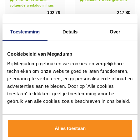
volgende werkdag in huis
102,79
217,80
84,95
180,00
Toestemming
Details
Over
Meer info
Meer info
Cookiebeleid van Megadump
Bij Megadump gebruiken we cookies en vergelijkbare
technieken om onze website goed te laten functioneren,
je ervaring te verbeteren, en gepersonaliseerde inhoud en
advertenties aan te bieden. Door op 'Alle cookies
toestaan' te klikken, geef je toestemming voor het
gebruik van alle cookies zoals beschreven in ons beleid.
Zijwand Met
Zijwand Met
Scharnierprofiel 30X200 Cm
Scharnierprofiel 40X200 Cm
Alles toestaan
10 Mm Glas Met Nano
10 Mm Glas Met Nano
Coating
Coating
Vóór 14:00 besteld,
Vóór 14:00 besteld,