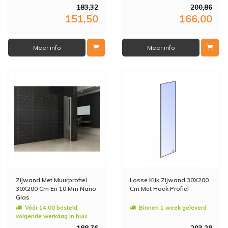
183,32
200,86
151,50
166,00
Meer info
Meer info
Zijwand Met Muurprofiel
Losse Klik Zijwand 30X200
30X200 Cm En 10 Mm Nano
Cm Met Hoek Profiel
Glas
Vóór 14:00 besteld,
Binnen 1 week geleverd
volgende werkdag in huis
188,76
203,28