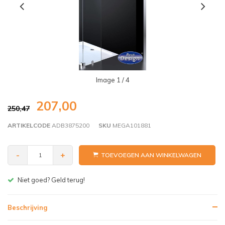
Image
1
/ 4
207,00
250,47
ARTIKELCODE
ADB3875200
SKU
MEGA101881
-
+
TOEVOEGEN AAN WINKELWAGEN
Gratis bezorgen v.a. € 150,- (NL)
Beschrijving