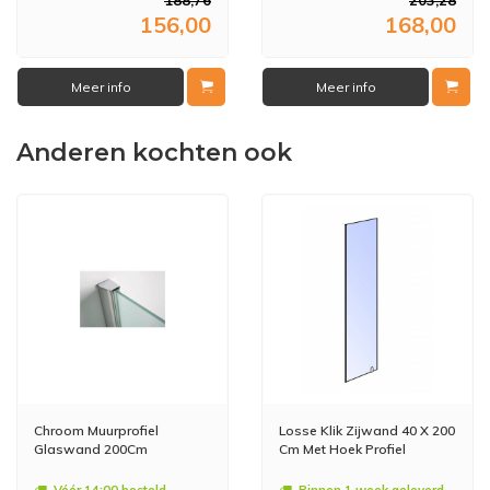
156,00
168,00
Meer info
Meer info
Anderen kochten ook
Chroom Muurprofiel
Losse Klik Zijwand 40 X 200
Glaswand 200Cm
Cm Met Hoek Profiel
Vóór 14:00 besteld,
Binnen 1 week geleverd