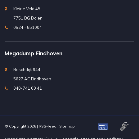
Kleine Veld 45
7751 BG Dalen
0524 - 551004
Megadump Eindhoven
Boschdijk 944
5627 AC Eindhoven
040-741 00 41
© Copyright 2026 |
RSS-feed
|
Sitemap
Megadump Wormer
9
/
10
-
212
beoordelingen op
The Feedback