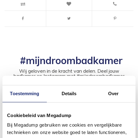
#mijndroombadkamer
Wij geloven in de kracht van delen. Deel jouw
badkamer op Instagram met #mijndroombadkamer
en tag @megadumpnl. Samen bouwen we een
inspirerende omgeving vol met unieke
badkamerstijlen. Doe je mee?
Toestemming
Details
Over
Cookiebeleid van Megadump
Bij Megadump gebruiken we cookies en vergelijkbare
technieken om onze website goed te laten functioneren,