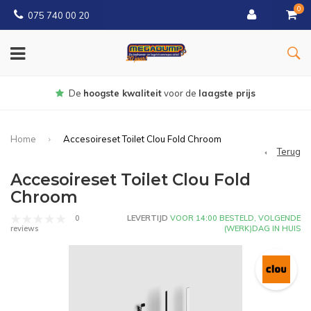
0
075 740 00 20
Gratis
bezorgd vanaf € 150
Home
Accesoireset Toilet Clou Fold Chroom
Terug
Accesoireset Toilet Clou Fold
Chroom
0
LEVERTIJD
VOOR 14:00 BESTELD, VOLGENDE
(WERK)DAG IN HUIS
reviews