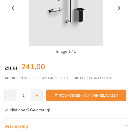
Image
1
/ 1
241,00
291,61
ARTIKELCODE
CLUCL/09.04099.29.01
SKU
CL/09.04099.29.01
-
+
TOEVOEGEN AAN WINKELWAGEN
Gratis bezorgen v.a. € 150,- (NL)
Beschrijving