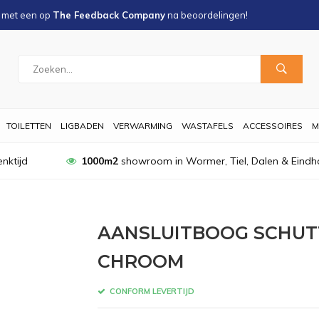
s met een
op
The Feedback Company
na
beoordelingen!
TOILETTEN
LIGBADEN
VERWARMING
WASTAFELS
ACCESSOIRES
M
nktijd
1000m2
showroom in Wormer, Tiel, Dalen & Eindh
AANSLUITBOOG SCHUTT
CHROOM
CONFORM LEVERTIJD