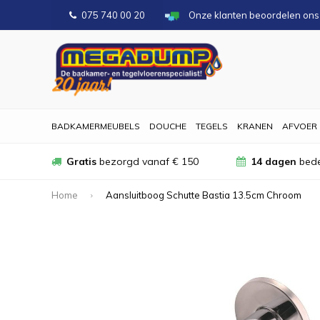
075 740 00 20
Onze klanten beoordelen on
BADKAMERMEUBELS
DOUCHE
TEGELS
KRANEN
AFVOER
Gratis
bezorgd vanaf € 150
14 dagen
bede
Home
Aansluitboog Schutte Bastia 13.5cm Chroom