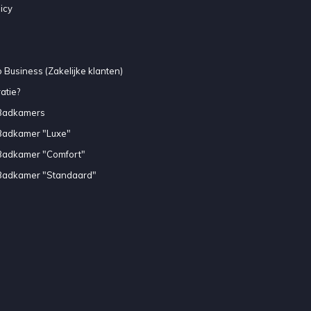
icy
 Business (Zakelijke klanten)
atie?
Badkamers
Badkamer "Luxe"
Badkamer "Comfort"
Badkamer "Standaard"