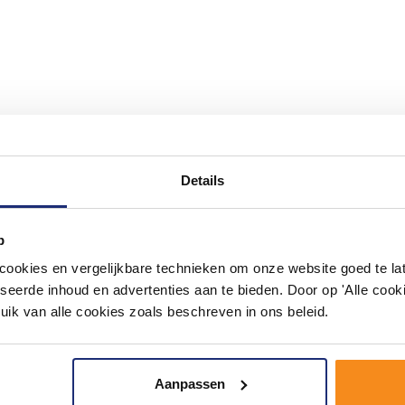
#mijndroombadkamer
Details
ouw badkamer op Instagram met #mijndroombadkamer en tag @m
omgeving vol met unieke badkamerstijlen. Doe je mee?
p
okies en vergelijkbare technieken om onze website goed te late
seerde inhoud en advertenties aan te bieden. Door op 'Alle cooki
uik van alle cookies zoals beschreven in ons beleid.
Aanpassen