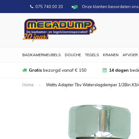
075 740 00 20
Onze klanten beoordelen on
BADKAMERMEUBELS
DOUCHE
TEGELS
KRANEN
AFVOER
Gratis
bezorgd vanaf € 150
14 dagen
bede
Home
Watts Adapter Tbv Waterslagdemper 1/2Bin.X3/