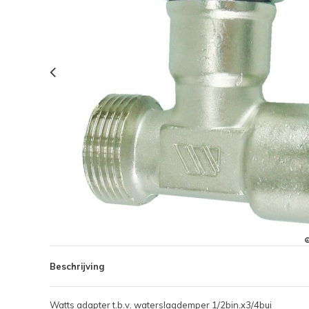
Beschrijving
Watts adapter t.b.v. waterslagdemper 1/2bin.x3/4bui