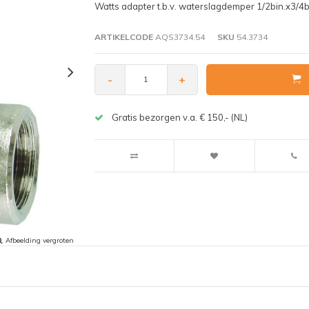
Watts adapter t.b.v. waterslagdemper 1/2bin.x3/4b
ARTIKELCODE
AQS3734.54
SKU
54.3734
-
+
Gratis bezorgen v.a. € 150,- (NL)
Afbeelding vergroten