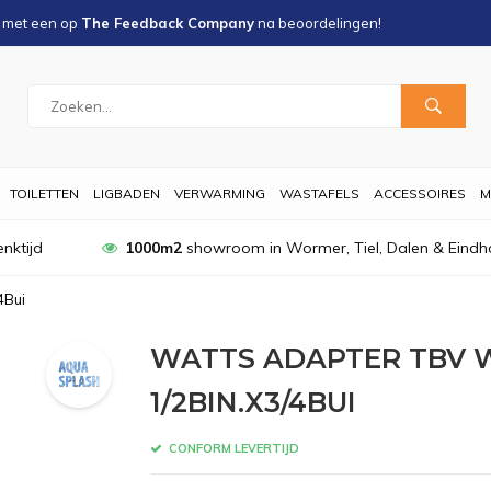
s met een
op
The Feedback Company
na
beoordelingen!
TOILETTEN
LIGBADEN
VERWARMING
WASTAFELS
ACCESSOIRES
M
nktijd
1000m2
showroom in Wormer, Tiel, Dalen & Eindh
4Bui
WATTS ADAPTER TBV
1/2BIN.X3/4BUI
CONFORM LEVERTIJD