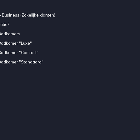
 Business (Zakelijke klanten)
atie?
Badkamers
Badkamer "Luxe"
Badkamer "Comfort"
Badkamer "Standaard"