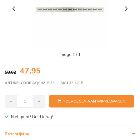
Image
1
/ 1
47,95
58,02
ARTIKELCODE
AQS4215.33
SKU
33.4215
-
+
TOEVOEGEN AAN WINKELWAGEN
Gratis bezorgen v.a. € 150,- (NL)
Beschrijving