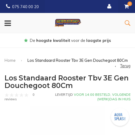
0
075 740 00 20
Gratis
bezorgd vanaf € 150
Home
Los Standaard Rooster Tbv 3E Gen Douchegoot 80Cm
Terug
Los Standaard Rooster Tbv 3E Gen
Douchegoot 80Cm
0
LEVERTIJD
VOOR 14:00 BESTELD, VOLGENDE
(WERK)DAG IN HUIS
reviews