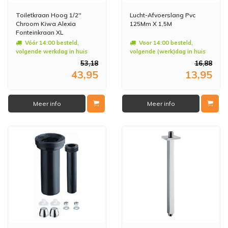
Toiletkraan Hoog 1/2''
Lucht-Afvoerslang Pvc
Chroom Kiwa Alexia
125Mm X 1,5M
Fonteinkraan XL
Vóór 14:00 besteld,
Voor 14:00 besteld,
volgende werkdag in huis
volgende (werk)dag in huis
53,18
16,88
43,95
13,95
Meer info
Meer info