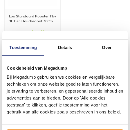
Los Standaard Rooster Tbv
3E Gen Douchegoot 70Cm
Voor 14:00 besteld,
volgende (werk)dag in huis
54,39
Toestemming
Details
Over
44,95
Meer info
Cookiebeleid van Megadump
Bij Megadump gebruiken we cookies en vergelijkbare
technieken om onze website goed te laten functioneren,
je ervaring te verbeteren, en gepersonaliseerde inhoud en
advertenties aan te bieden. Door op 'Alle cookies
#mijndroombadkamer
toestaan' te klikken, geef je toestemming voor het
gebruik van alle cookies zoals beschreven in ons beleid.
Wij geloven in de kracht van delen. Deel jouw
badkamer op Instagram met #mijndroombadkamer
en tag @megadumpnl. Samen bouwen we een
inspirerende omgeving vol met unieke