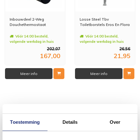
Inbouwdeel 2-Weg
Losse Steel Tbv
Douchethermostaat
Toiletborstels Eros En Flora
Vóór 14:00 besteld,
Vóór 14:00 besteld,
volgende werkdag in huis
volgende werkdag in huis
202,07
26,56
167,00
21,95
Meer info
Meer info
#mijndroombadkamer
Toestemming
Details
Over
Wij geloven in de kracht van delen. Deel jouw
badkamer op Instagram met #mijndroombadkamer
en tag @megadumpnl. Samen bouwen we een