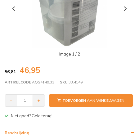
Image
1
/ 2
46,95
56,81
ARTIKELCODE
AQS4149.33
SKU
33.4149
-
+
TOEVOEGEN AAN WINKELWAGEN
Gratis bezorgen v.a. € 150,- (NL)
Beschrijving