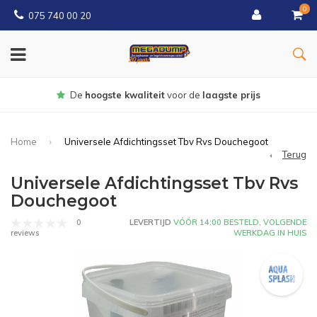
0
075 740 00 20
Gratis
bezorgd vanaf € 150
Home
Universele Afdichtingsset Tbv Rvs Douchegoot
Terug
Universele Afdichtingsset Tbv Rvs
Douchegoot
0
LEVERTIJD
VÓÓR 14:00 BESTELD, VOLGENDE
WERKDAG IN HUIS
reviews