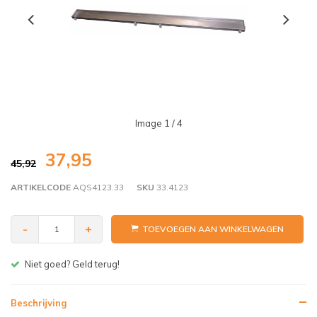
Image
1
/ 4
37,95
45,92
ARTIKELCODE
AQS4123.33
SKU
33.4123
-
+
TOEVOEGEN AAN WINKELWAGEN
Gratis bezorgen v.a. € 150,- (NL)
Beschrijving