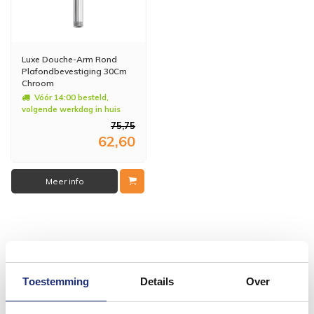
Luxe Douche-Arm Rond
Plafondbevestiging 30Cm
Chroom
Vóór 14:00 besteld,
volgende werkdag in huis
75,75
62,60
Meer info
#mijndroombadkamer
Toestemming
Details
Over
Wij geloven in de kracht van delen. Deel jouw
badkamer op Instagram met #mijndroombadkamer