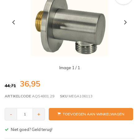
Image
1
/ 1
36,95
44,71
ARTIKELCODE
AQS4801.29
SKU
MEGA106113
-
+
TOEVOEGEN AAN WINKELWAGEN
Gratis bezorgen v.a. € 150,- (NL)