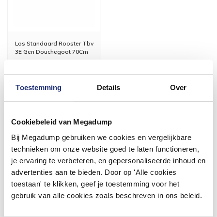
Los Standaard Rooster Tbv
3E Gen Douchegoot 70Cm
Voor 14:00 besteld,
volgende (werk)dag in huis
Toestemming
Details
Over
54,39
44,95
Cookiebeleid van Megadump
Meer info
Bij Megadump gebruiken we cookies en vergelijkbare
technieken om onze website goed te laten functioneren,
je ervaring te verbeteren, en gepersonaliseerde inhoud en
advertenties aan te bieden. Door op 'Alle cookies
toestaan' te klikken, geef je toestemming voor het
#mijndroombadkamer
gebruik van alle cookies zoals beschreven in ons beleid.
Wij geloven in de kracht van delen. Deel jouw