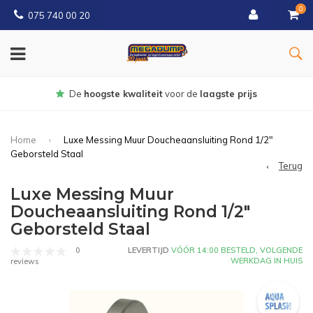
0
075 740 00 20
Gratis
bezorgd vanaf € 150
Home
Luxe Messing Muur Doucheaansluiting Rond 1/2"
Geborsteld Staal
Terug
Luxe Messing Muur
Doucheaansluiting Rond 1/2"
Geborsteld Staal
0
LEVERTIJD
VÓÓR 14:00 BESTELD, VOLGENDE
WERKDAG IN HUIS
reviews