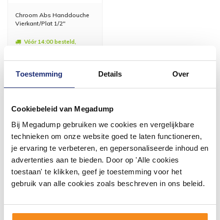
Chroom Abs Handdouche
Vierkant/Plat 1/2"
Vóór 14:00 besteld,
volgende werkdag in huis
20,51
16,95
Toestemming
Details
Over
Meer info
Cookiebeleid van Megadump
Bij Megadump gebruiken we cookies en vergelijkbare
technieken om onze website goed te laten functioneren,
je ervaring te verbeteren, en gepersonaliseerde inhoud en
advertenties aan te bieden. Door op 'Alle cookies
#mijndroombadkamer
toestaan' te klikken, geef je toestemming voor het
Wij geloven in de kracht van delen. Deel jouw
gebruik van alle cookies zoals beschreven in ons beleid.
badkamer op Instagram met #mijndroombadkamer
en tag @megadumpnl. Samen bouwen we een
inspirerende omgeving vol met unieke
badkamerstijlen. Doe je mee?