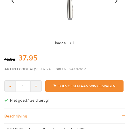
Image
1
/ 1
37,95
45,92
ARTIKELCODE
AQS3802.24
SKU
MEGA102612
-
+
TOEVOEGEN AAN WINKELWAGEN
Gratis bezorgen v.a. € 150,- (NL)
Beschrijving