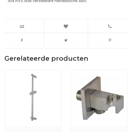
304 RVS look verstelbare handdouche ABS
Gerelateerde producten