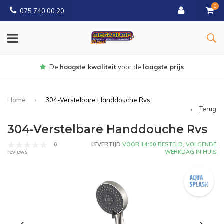
0
075 740 00 20
Gratis
bezorgd vanaf € 150
Home
304-Verstelbare Handdouche Rvs
Terug
304-Verstelbare Handdouche Rvs
0
LEVERTIJD
VÓÓR 14:00 BESTELD, VOLGENDE
WERKDAG IN HUIS
reviews