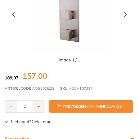
Image
1
/ 1
157,00
189,97
ARTIKELCODE
AQS2526.29
SKU
MEGA100397
-
+
TOEVOEGEN AAN WINKELWAGEN
Niet goed? Geld terug!
Gr
Beschrijving