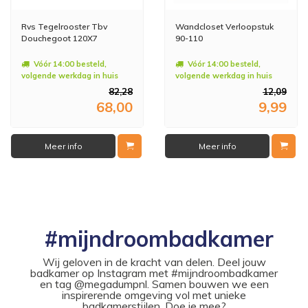
Rvs Tegelrooster Tbv
Wandcloset Verloopstuk
Douchegoot 120X7
90-110
Vóór 14:00 besteld,
Vóór 14:00 besteld,
volgende werkdag in huis
volgende werkdag in huis
82,28
12,09
68,00
9,99
Meer info
Meer info
#mijndroombadkamer
Wij geloven in de kracht van delen. Deel jouw
badkamer op Instagram met #mijndroombadkamer
en tag @megadumpnl. Samen bouwen we een
inspirerende omgeving vol met unieke
badkamerstijlen. Doe je mee?