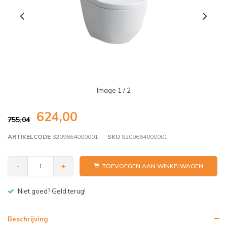
Image
1
/ 2
624,00
755,04
ARTIKELCODE
8209664000001
SKU
8209664000001
-
+
TOEVOEGEN AAN WINKELWAGEN
Gratis bezorgen v.a. € 150,- (NL)
Beschrijving