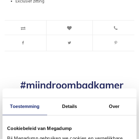
Exclusief zitting
#mijndroombadkamer
Wij geloven in de kracht van delen. Deel jouw
badkamer op Instagram met #mijndroombadkamer
en tag @megadumpnl. Samen bouwen we een
Toestemming
Details
Over
inspirerende omgeving vol met unieke
badkamerstijlen. Doe je mee?
Cookiebeleid van Megadump
Bij Megadump gebruiken we cookies en vergelijkbare