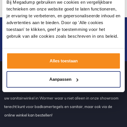
Bij Megadump gebruiken we cookies en vergelijkbare
technieken om onze website goed te laten functioneren,
je ervaring te verbeteren, en gepersonaliseerde inhoud en
advertenties aan te bieden. Door op 'Alle cookies
Blijf op de hoogte van het laatste nieuws en
toestaan' te klikken, geef je toestemming voor het
ontwikkelingen
gebruik van alle cookies zoals beschreven in ons beleid.
Verstuur
Alles toestaan
Aanpassen
Over ons
uw sanitairwinkel in Wormer waar u niet alleen in onze showroom
terecht kunt voor badkamertegels en sanitair, maar ook via de
online winkel kan bestellen!