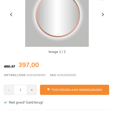
Image
1
/ 2
397,00
480,37
ARTIKELCODE
ADB4009360
SKU
ADB4009360
-
+
TOEVOEGEN AAN WINKELWAGEN
Gratis bezorgen v.a. € 150,- (NL)