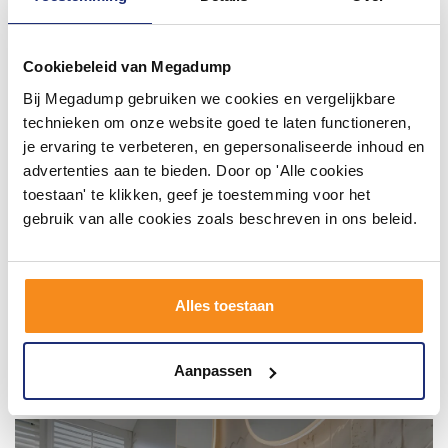
#mijndroombadkamer
Wij geloven in de kracht van delen. Deel jouw
Cookiebeleid van Megadump
badkamer op Instagram met #mijndroombadkamer
en tag @megadumpnl. Samen bouwen we een
Bij Megadump gebruiken we cookies en vergelijkbare
inspirerende omgeving vol met unieke
technieken om onze website goed te laten functioneren,
badkamerstijlen. Doe je mee?
je ervaring te verbeteren, en gepersonaliseerde inhoud en
advertenties aan te bieden. Door op 'Alle cookies
toestaan' te klikken, geef je toestemming voor het
gebruik van alle cookies zoals beschreven in ons beleid.
Alles toestaan
Aanpassen