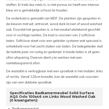
stoffen. Er trekt dus niets in, is niet poreus en heeft een intense
kleur en is gemakkelijk schoon te houden.
De onderkast is gemaakt van MDF. De planken zijn gespoten in
de kleuren mat wit, antraciet, wood dark brown of wood washed
oak. Doordat het gespoten is, is het meubel uitstekend geschikt
voor in vochtige ruimtes. De kast is voorzien van 2 softclose
lades. Softclose staat voor een geleider systeem wat speciaal is
ontwikkeld voor het zacht sluiten van laden. De ladegeleider sluit
de laatste paar cm rustig en gedempt. In beide lades is zit geen
sifon uitsparing. Daarom dient u te werken met een
ruimtebesparend sifon.
De wastafel is verkrijgbaar met een spoelbak in het midden, links
of rechts. Vanaf 120cm breedte, kan de wastafel ook voorzien
zijn van een dubbele spoelbak.
Specificaties Badkamermeubel Solid Surface
AQS Oslo 100x46 cm Links Wood Washed Oak
(0 kraangaten):
Badkamermeubel