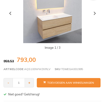
Image
1
/ 3
793,00
959,53
ARTIKELCODE
AQS100WWZKRLV
SKU
TDMEGA001995
-
+
TOEVOEGEN AAN WINKELWAGEN
Gratis bezorgen v.a. € 150,- (NL)