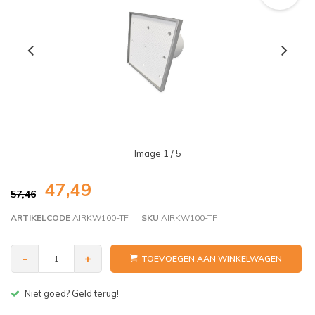
Image
1
/ 5
47,49
57,46
ARTIKELCODE
AIRKW100-TF
SKU
AIRKW100-TF
-
+
TOEVOEGEN AAN WINKELWAGEN
Gratis bezorgen v.a. € 150,- (NL)