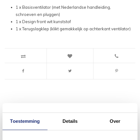
1 x Basisventilator (met Nederlandse handleiding,
schroeven en pluggen)
1 x Design front wit kunststof
1 x Terugslagklep (klikt gemakkelijk op achterkant ventilator)
#mijndroombadkamer
Toestemming
Details
Over
Wij geloven in de kracht van delen. Deel jouw
badkamer op Instagram met #mijndroombadkamer
en tag @megadumpnl. Samen bouwen we een
inspirerende omgeving vol met unieke