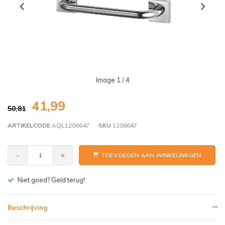
Image
1
/ 4
41,99
50,81
ARTIKELCODE
AQL1208647
SKU
1208647
-
+
TOEVOEGEN AAN WINKELWAGEN
Gratis bezorgen v.a. € 150,- (NL)
Beschrijving