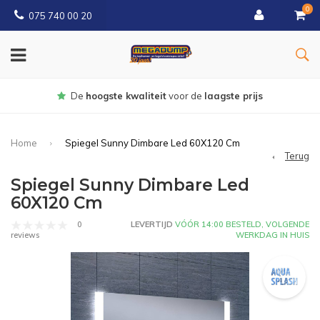
0
075 740 00 20
Gratis
bezorgd vanaf € 150
Home
Spiegel Sunny Dimbare Led 60X120 Cm
Terug
Spiegel Sunny Dimbare Led
60X120 Cm
0
LEVERTIJD
VÓÓR 14:00 BESTELD, VOLGENDE
WERKDAG IN HUIS
reviews