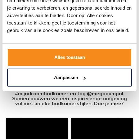
technieken om onze website goed te laten functioneren,
456,17
je ervaring te verbeteren, en gepersonaliseerde inhoud en
377,00
advertenties aan te bieden. Door op 'Alle cookies
toestaan' te klikken, geef je toestemming voor het
gebruik van alle cookies zoals beschreven in ons beleid.
Meer info
Alles toestaan
#mijndroombadkamer
Aanpassen
Wij geloven in de kracht van delen. Deel jouw
badkamer op Instagram met
#mijndroombadkamer en tag @megadumpnl.
Samen bouwen we een inspirerende omgeving
vol met unieke badkamerstijlen. Doe je mee?