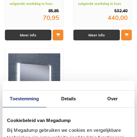
volgende werkdag in huis
volgende werkdag in huis
85,85
532,40
70,95
440,00
Meer info
Meer info
Toestemming
Details
Over
Spiegel Sunny Dimbare Led
60X100 Cm
Cookiebeleid van Megadump
Bij Megadump gebruiken we cookies en vergelijkbare
Vóór 14:00 besteld,
volgende werkdag in huis