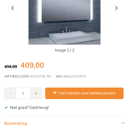
Image
1
/ 2
409,00
494,89
ARTIKELCODE
AQS3792.38
SKU
MEGA102570
-
+
TOEVOEGEN AAN WINKELWAGEN
Gratis bezorgen v.a. € 150,- (NL)
Beschrijving