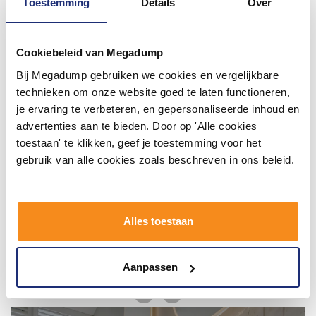
Toestemming
Details
Over
#mijndroombadkamer
Cookiebeleid van Megadump
Wij geloven in de kracht van delen. Deel jouw
badkamer op Instagram met #mijndroombadkamer
Bij Megadump gebruiken we cookies en vergelijkbare
en tag @megadumpnl. Samen bouwen we een
inspirerende omgeving vol met unieke
technieken om onze website goed te laten functioneren,
badkamerstijlen. Doe je mee?
je ervaring te verbeteren, en gepersonaliseerde inhoud en
advertenties aan te bieden. Door op 'Alle cookies
toestaan' te klikken, geef je toestemming voor het
gebruik van alle cookies zoals beschreven in ons beleid.
Alles toestaan
Aanpassen