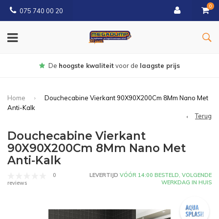
0
075 740 00 20
Gratis
bezorgd vanaf € 150
Home
Douchecabine Vierkant 90X90X200Cm 8Mm Nano Met
Anti-Kalk
Terug
Douchecabine Vierkant
90X90X200Cm 8Mm Nano Met
Anti-Kalk
0
LEVERTIJD
VÓÓR 14:00 BESTELD, VOLGENDE
WERKDAG IN HUIS
reviews