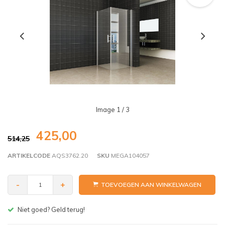
Image
1
/ 3
425,00
514,25
ARTIKELCODE
AQS3762.20
SKU
MEGA104057
-
+
TOEVOEGEN AAN WINKELWAGEN
Gratis bezorgen v.a. € 150,- (NL)