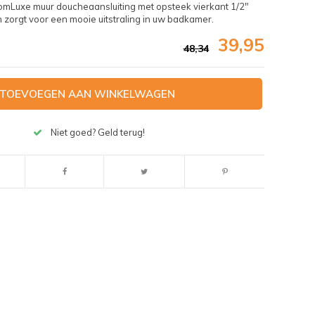
omLuxe muur doucheaansluiting met opsteek vierkant 1/2"
 zorgt voor een mooie uitstraling in uw badkamer.
39,95
48,34
TOEVOEGEN AAN WINKELWAGEN
Niet goed? Geld terug!
Afbeelding vergroten