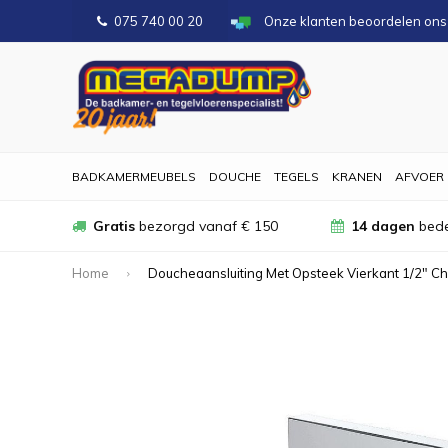
075 740 00 20
Onze klanten beoordelen on
BADKAMERMEUBELS
DOUCHE
TEGELS
KRANEN
AFVOER
Gratis
bezorgd vanaf € 150
14 dagen
bede
Home
Doucheaansluiting Met Opsteek Vierkant 1/2" C