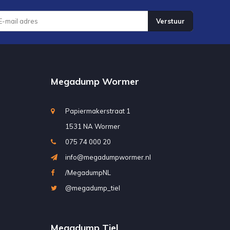
Verstuur
Megadump Wormer
Papiermakerstraat 1
1531 NA Wormer
075 74 000 20
info@megadumpwormer.nl
/MegadumpNL
@megadump_tiel
Megadump Tiel