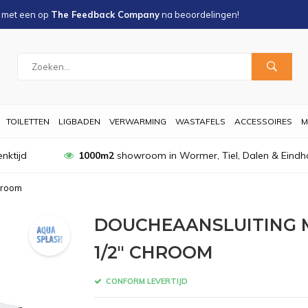
s met een
op
The Feedback Company
na
beoordelingen!
TOILETTEN
LIGBADEN
VERWARMING
WASTAFELS
ACCESSOIRES
M
nktijd
1000m2
showroom in Wormer, Tiel, Dalen & Eindh
hroom
DOUCHEAANSLUITING 
1/2" CHROOM
CONFORM LEVERTIJD