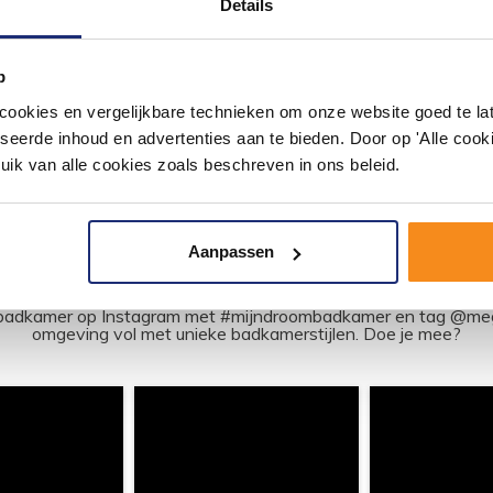
Details
 plaatsing.
rond 1/2" chroomLuxe muu...
840,95
695,00
p
okies en vergelijkbare technieken om onze website goed te late
seerde inhoud en advertenties aan te bieden. Door op 'Alle cooki
uik van alle cookies zoals beschreven in ons beleid.
Aanpassen
#mijndroombadkamer
ouw badkamer op Instagram met #mijndroombadkamer en tag @m
omgeving vol met unieke badkamerstijlen. Doe je mee?