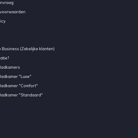
anvraag
voorwaarden
icy
 Business (Zakelijke klanten)
atie?
Badkamers
Badkamer "Luxe"
Badkamer "Comfort"
Badkamer "Standaard"