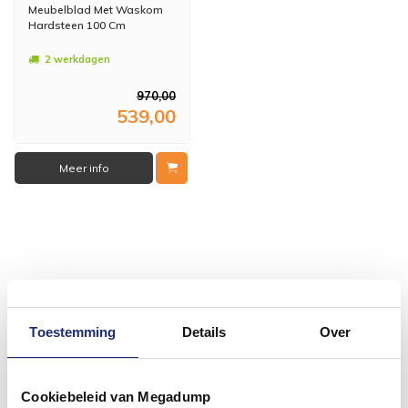
Meubelblad Met Waskom
Hardsteen 100 Cm
2 werkdagen
970,00
539,00
Meer info
#mijndroombadkamer
Wij geloven in de kracht van delen. Deel jouw
Toestemming
Details
Over
badkamer op Instagram met #mijndroombadkamer
en tag @megadumpnl. Samen bouwen we een
inspirerende omgeving vol met unieke
badkamerstijlen. Doe je mee?
Cookiebeleid van Megadump