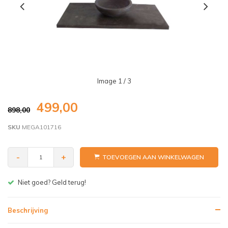
Image
1
/ 3
499,00
898,00
SKU
MEGA101716
-
+
TOEVOEGEN AAN WINKELWAGEN
Gratis bezorgen v.a. € 150,- (NL)
Beschrijving