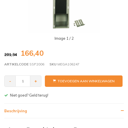
Image
1
/ 2
166,40
201,34
ARTIKELCODE
SSP2006
SKU
MEGA106247
-
+
TOEVOEGEN AAN WINKELWAGEN
Gratis bezorgen v.a. € 150,- (NL)
Beschrijving