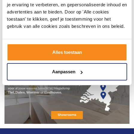
119,00
44,95
je ervaring te verbeteren, en gepersonaliseerde inhoud en
advertenties aan te bieden. Door op 'Alle cookies
Meer info
Meer info
toestaan' te klikken, geef je toestemming voor het
gebruik van alle cookies zoals beschreven in ons beleid.
Alles toestaan
Aanpassen