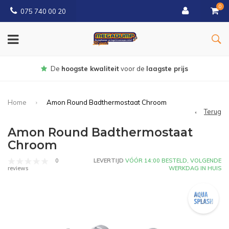
0
075 740 00 20
Gratis
bezorgd vanaf € 150
Home
Amon Round Badthermostaat Chroom
Terug
Amon Round Badthermostaat
Chroom
0
LEVERTIJD
VÓÓR 14:00 BESTELD, VOLGENDE
WERKDAG IN HUIS
reviews