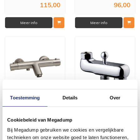
115,00
96,00
Meer info
Meer info
Toestemming
Details
Over
Bad Thermostaatkraan
Thermostatische
Rimini (Rvs Look) 15Cm
Baduitloop Chroom
Cookiebeleid van Megadump
Vóór 14:00 besteld,
Voor 14:00 besteld,
volgende werkdag in huis
volgende (werk)dag in huis
Bij Megadump gebruiken we cookies en vergelijkbare
143,99
54,39
technieken om onze website goed te laten functioneren,