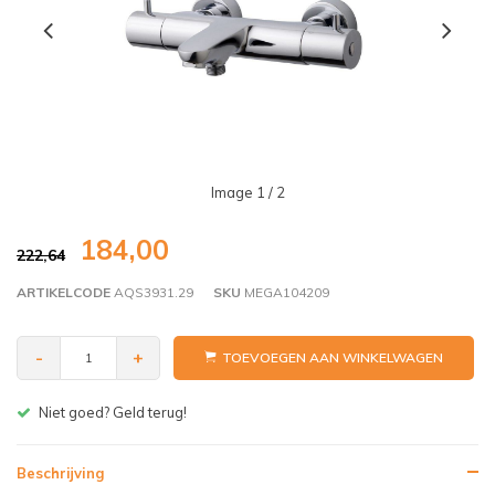
Image
1
/ 2
184,00
222,64
ARTIKELCODE
AQS3931.29
SKU
MEGA104209
-
+
TOEVOEGEN AAN WINKELWAGEN
Gratis bezorgen v.a. € 150,- (NL)
Beschrijving