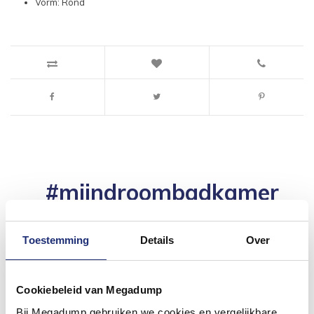
Vorm: Rond
#mijndroombadkamer
Wij geloven in de kracht van delen. Deel jouw
badkamer op Instagram met #mijndroombadkamer
en tag @megadumpnl. Samen bouwen we een
Toestemming
Details
Over
inspirerende omgeving vol met unieke
badkamerstijlen. Doe je mee?
Cookiebeleid van Megadump
Bij Megadump gebruiken we cookies en vergelijkbare