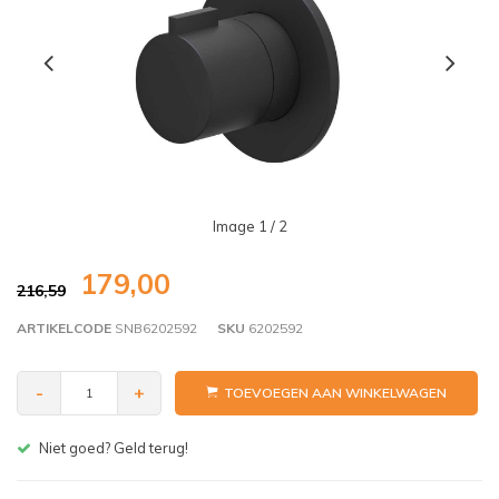
Image
1
/ 2
179,00
216,59
ARTIKELCODE
SNB6202592
SKU
6202592
-
+
TOEVOEGEN AAN WINKELWAGEN
Gratis bezorgen v.a. € 150,- (NL)