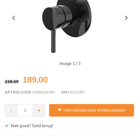
Image
1
/ 3
189,00
228,69
ARTIKELCODE
SNB6201057
SKU
6201057
-
+
TOEVOEGEN AAN WINKELWAGEN
Gratis bezorgen v.a. € 150,- (NL)