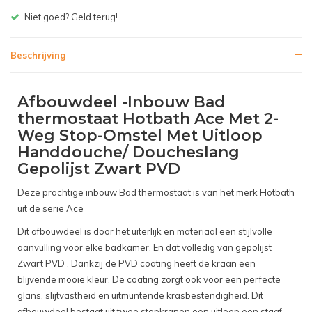
Gratis bezorgen v.a. € 150,- (NL)
Beschrijving
Afbouwdeel -Inbouw Bad
thermostaat Hotbath Ace Met 2-
Weg Stop-Omstel Met Uitloop
Handdouche/ Doucheslang
Gepolijst Zwart PVD
Deze prachtige inbouw Bad thermostaat is van het merk Hotbath
uit de serie Ace
Dit afbouwdeel is door het uiterlijk en materiaal een stijlvolle
aanvulling voor elke badkamer. En dat volledig van gepolijst
Zwart PVD . Dankzij de PVD coating heeft de kraan een
blijvende mooie kleur. De coating zorgt ook voor een perfecte
glans, slijtvastheid en uitmuntende krasbestendigheid. Dit
afbouwdeel bestaat uit twee stopkranen een uitloop een staaf