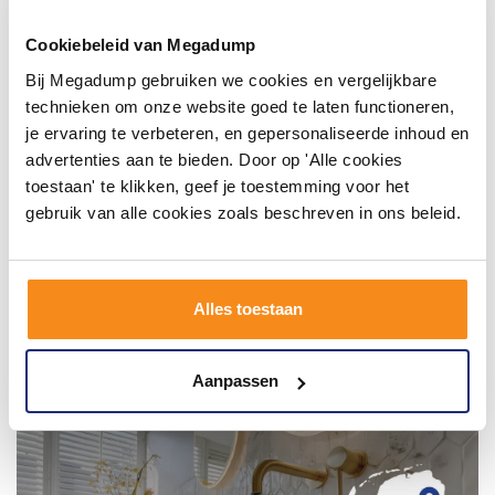
Wij geloven in de kracht van delen. Deel jouw
badkamer op Instagram met #mijndroombadkamer
Cookiebeleid van Megadump
en tag @megadumpnl. Samen bouwen we een
inspirerende omgeving vol met unieke
Bij Megadump gebruiken we cookies en vergelijkbare
badkamerstijlen. Doe je mee?
technieken om onze website goed te laten functioneren,
je ervaring te verbeteren, en gepersonaliseerde inhoud en
advertenties aan te bieden. Door op 'Alle cookies
toestaan' te klikken, geef je toestemming voor het
gebruik van alle cookies zoals beschreven in ons beleid.
Alles toestaan
Aanpassen