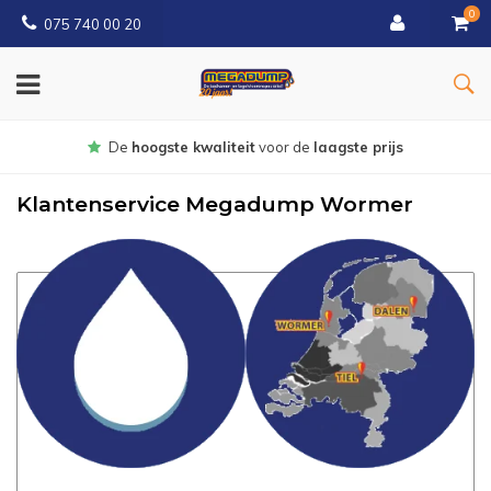
0
075 740 00 20
Gratis
bezorgd vanaf € 150
Klantenservice Megadump Wormer