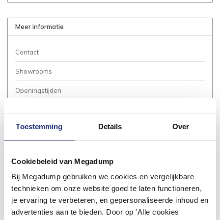
Meer informatie
Contact
Showrooms
Openingstijden
Bestellen
Toestemming
Details
Over
Betalen
Bezorgen / Afhalen
Cookiebeleid van Megadump
Annuleren / Retourneren
Bij Megadump gebruiken we cookies en vergelijkbare
Garantie / Klachten
technieken om onze website goed te laten functioneren,
je ervaring te verbeteren, en gepersonaliseerde inhoud en
Service Aanvraag
advertenties aan te bieden. Door op 'Alle cookies