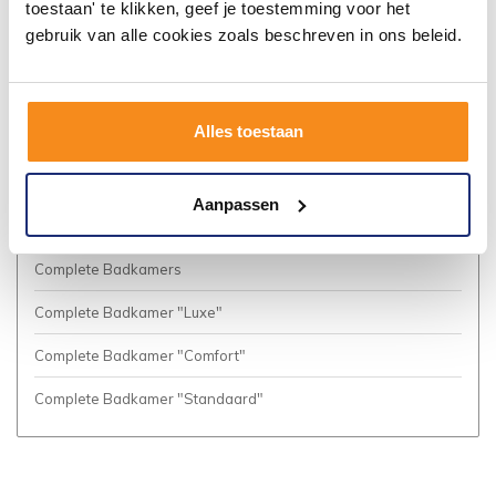
toestaan' te klikken, geef je toestemming voor het
Algemene voorwaarden
gebruik van alle cookies zoals beschreven in ons beleid.
Privacy Policy
Vacatures
Alles toestaan
Cookies
Business to Business (Zakelijke klanten)
Aanpassen
Meer inspiratie?
Complete Badkamers
Complete Badkamer "Luxe"
Complete Badkamer "Comfort"
Complete Badkamer "Standaard"