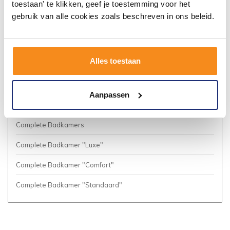
toestaan' te klikken, geef je toestemming voor het
Algemene voorwaarden
gebruik van alle cookies zoals beschreven in ons beleid.
Privacy Policy
Vacatures
Alles toestaan
Cookies
Business to Business (Zakelijke klanten)
Aanpassen
Meer inspiratie?
Complete Badkamers
Complete Badkamer "Luxe"
Complete Badkamer "Comfort"
Complete Badkamer "Standaard"