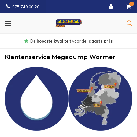
0
075 740 00 20
r de
laagste prijs
Gratis
bezorgd va
Klantenservice Megadump Wormer