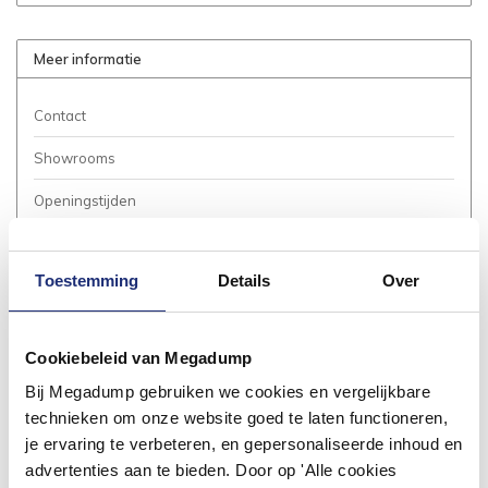
Meer informatie
Contact
Showrooms
Openingstijden
Bestellen
Toestemming
Details
Over
Betalen
Bezorgen / Afhalen
Cookiebeleid van Megadump
Annuleren / Retourneren
Bij Megadump gebruiken we cookies en vergelijkbare
Garantie / Klachten
technieken om onze website goed te laten functioneren,
je ervaring te verbeteren, en gepersonaliseerde inhoud en
Service Aanvraag
advertenties aan te bieden. Door op 'Alle cookies