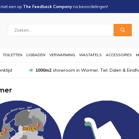
s met een
op
The Feedback Company
na
beoordelingen!
TOILETTEN
LIGBADEN
VERWARMING
WASTAFELS
ACCESSOIRES
M
nktijd
1000m2
showroom in Wormer, Tiel, Dalen & Eindh
mer