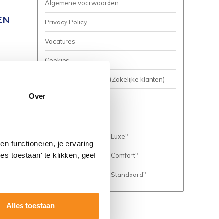
Algemene voorwaarden
EN
Privacy Policy
Vacatures
Cookies
Business to Business (Zakelijke klanten)
Over
Meer inspiratie?
Complete Badkamers
Complete Badkamer "Luxe"
n functioneren, je ervaring
es toestaan' te klikken, geef
Complete Badkamer "Comfort"
Complete Badkamer "Standaard"
Alles toestaan