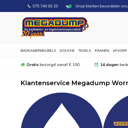
075 740 00 20
Onze klanten beoordelen on
BADKAMERMEUBELS
DOUCHE
TEGELS
KRANEN
AFVOER
Gratis
bezorgd vanaf € 150
14 dagen
bede
Klantenservice Megadump Wor