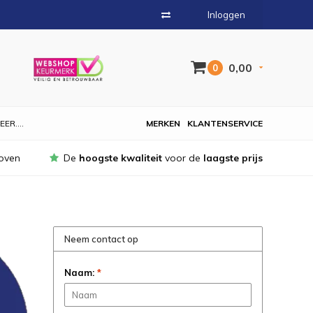
Inloggen
0,00
0
EER....
MERKEN
KLANTENSERVICE
oven
De
hoogste kwaliteit
voor de
laagste prijs
Neem contact op
Naam:
*