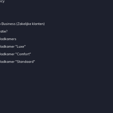
icy
 Business (Zakelijke klanten)
atie?
Badkamers
Badkamer "Luxe"
Badkamer "Comfort"
Badkamer "Standaard"