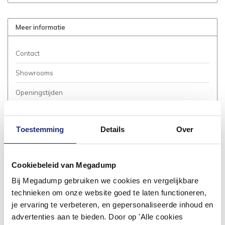
Meer informatie
Contact
Showrooms
Openingstijden
Bestellen
Toestemming
Details
Over
Betalen
Bezorgen / Afhalen
Cookiebeleid van Megadump
Annuleren / Retourneren
Bij Megadump gebruiken we cookies en vergelijkbare
Garantie / Klachten
technieken om onze website goed te laten functioneren,
je ervaring te verbeteren, en gepersonaliseerde inhoud en
Service Aanvraag
advertenties aan te bieden. Door op 'Alle cookies