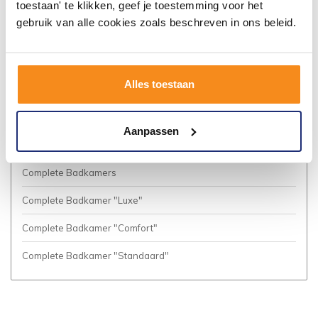
toestaan' te klikken, geef je toestemming voor het
Algemene voorwaarden
gebruik van alle cookies zoals beschreven in ons beleid.
Privacy Policy
Vacatures
Alles toestaan
Cookies
Business to Business (Zakelijke klanten)
Aanpassen
Meer inspiratie?
Complete Badkamers
Complete Badkamer "Luxe"
Complete Badkamer "Comfort"
Complete Badkamer "Standaard"