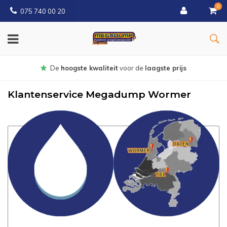
0
075 740 00 20
Gratis
bezorgd vanaf € 150
Klantenservice Megadump Wormer