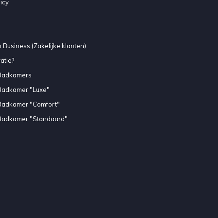
icy
 Business (Zakelijke klanten)
atie?
Badkamers
Badkamer "Luxe"
Badkamer "Comfort"
Badkamer "Standaard"