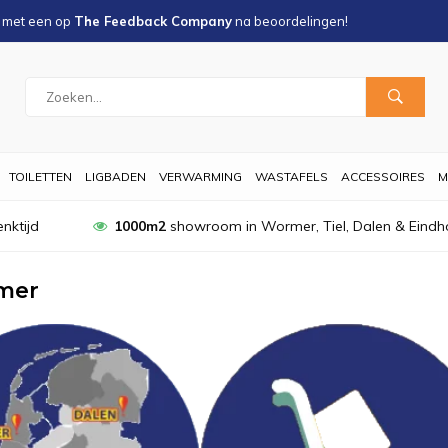
s met een
op
The Feedback Company
na
beoordelingen!
TOILETTEN
LIGBADEN
VERWARMING
WASTAFELS
ACCESSOIRES
M
nktijd
1000m2
showroom in Wormer, Tiel, Dalen & Eindh
mer