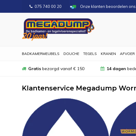
075 740 00 20
Onze klanten beoordelen on
BADKAMERMEUBELS
DOUCHE
TEGELS
KRANEN
AFVOER
Gratis
bezorgd vanaf € 150
14 dagen
bede
Klantenservice Megadump Wor