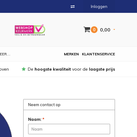
Inloggen
0,00
0
EER....
MERKEN
KLANTENSERVICE
oven
De
hoogste kwaliteit
voor de
laagste prijs
Neem contact op
Naam:
*