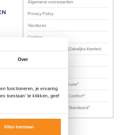
Algemene voorwaarden
EN
Privacy Policy
Vacatures
Cookies
Business to Business (Zakelijke klanten)
Over
Meer inspiratie?
Complete Badkamers
Complete Badkamer "Luxe"
n functioneren, je ervaring
es toestaan' te klikken, geef
Complete Badkamer "Comfort"
Complete Badkamer "Standaard"
Alles toestaan