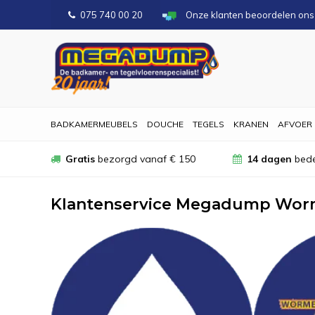
075 740 00 20
Onze klanten beoordelen on
BADKAMERMEUBELS
DOUCHE
TEGELS
KRANEN
AFVOER
Gratis
bezorgd vanaf € 150
14 dagen
bede
Klantenservice Megadump Wor