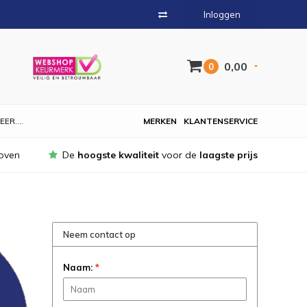
Inloggen
0,00
0
EER....
MERKEN
KLANTENSERVICE
oven
De
hoogste kwaliteit
voor de
laagste prijs
Neem contact op
Naam:
*