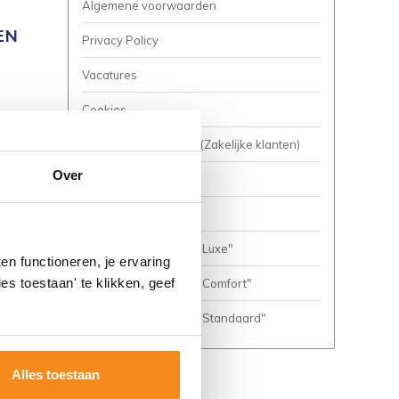
Algemene voorwaarden
EN
Privacy Policy
Vacatures
Cookies
Business to Business (Zakelijke klanten)
Over
Meer inspiratie?
Complete Badkamers
Complete Badkamer "Luxe"
n functioneren, je ervaring
es toestaan' te klikken, geef
Complete Badkamer "Comfort"
Complete Badkamer "Standaard"
Alles toestaan