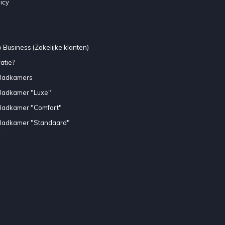
icy
 Business (Zakelijke klanten)
atie?
Badkamers
Badkamer "Luxe"
Badkamer "Comfort"
Badkamer "Standaard"