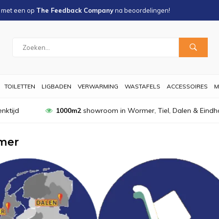
s met een
op
The Feedback Company
na
beoordelingen!
TOILETTEN
LIGBADEN
VERWARMING
WASTAFELS
ACCESSOIRES
M
nktijd
1000m2
showroom in Wormer, Tiel, Dalen & Eindh
mer