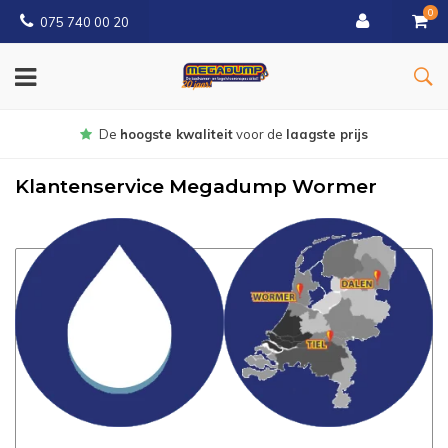
0
075 740 00 20
Gratis
bezorgd vanaf € 150
Klantenservice Megadump Wormer