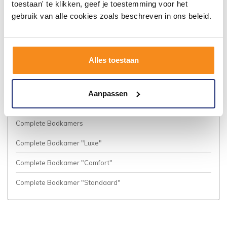
toestaan' te klikken, geef je toestemming voor het
Algemene voorwaarden
gebruik van alle cookies zoals beschreven in ons beleid.
Privacy Policy
Vacatures
Alles toestaan
Cookies
Business to Business (Zakelijke klanten)
Aanpassen
Meer inspiratie?
Complete Badkamers
Complete Badkamer "Luxe"
Complete Badkamer "Comfort"
Complete Badkamer "Standaard"