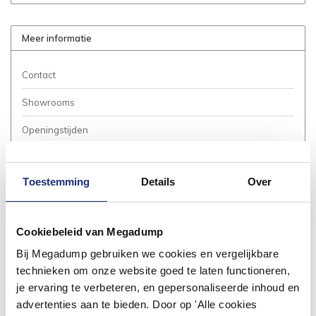
Meer informatie
Contact
Showrooms
Openingstijden
Bestellen
Toestemming
Details
Over
Betalen
Bezorgen / Afhalen
Cookiebeleid van Megadump
Annuleren / Retourneren
Bij Megadump gebruiken we cookies en vergelijkbare
Garantie / Klachten
technieken om onze website goed te laten functioneren,
je ervaring te verbeteren, en gepersonaliseerde inhoud en
Service Aanvraag
advertenties aan te bieden. Door op 'Alle cookies